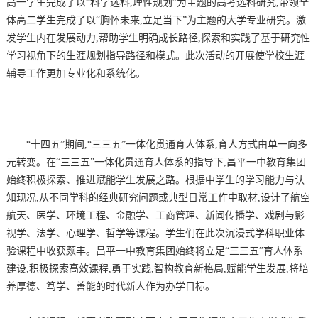
高一学生完成了以“科学选科,理性规划”为主题的高考选科研究,带领全
体高二学生完成了以“胸怀未来,立足当下”为主题的大学专业研究。激
发学生内在发展动力,帮助学生明确成长路径,探索和实践了基于研究性
学习视角下的生涯规划指导路径和模式。此次活动的开展使学校生涯
辅导工作更加专业化和系统化。
“十四五”期间,“三三五”一体化贯通育人体系,育人方式由单一向多
元转变。在“三三五”一体化贯通育人体系的指导下,昌平一中教育集团
始终积极探索、推进赋能学生发展之路。根据中学生的学习能力与认
知现况,从不同学科的经典研究问题或典型日常工作中取材,设计了航空
航天、医学、环境工程、金融学、工商管理、新闻传播学、戏剧与影
视学、法学、心理学、哲学等课程。学生们在此次沉浸式学科职业体
验课程中收获颇丰。昌平一中教育集团始终将立足“三三五”育人体系
建设,积极探索高效课程,勇于实践,智构教育新格局,赋能学生发展,将培
养厚德、笃学、善能的时代新人作为办学目标。