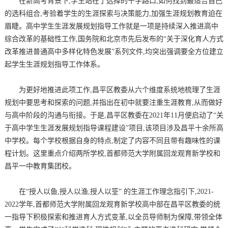
在新高考背景下,学生站在了选择的十字路口,如何找到最适合自己
的选科组合,考验着学生的生涯探索与决策能力,加强生涯规划教育迫在
眉睫。高中学生生涯发展规划指导工作就是一项是持续深入推进高中
综合改革的基础性工作,国务院和北京市先后发布的“关于深化育人方式
改革推进普通高中多样化特色发展”系列文件,均突出强调要全方位建立
起学生生涯规划指导工作体系。
为更好地推进此项工作,昌平区教委从六个维度系统地梳理了生涯
规划中要思考和探索的问题,并指出在初中就要注重生涯教育,从而做好
与高中阶段的沟通与衔接。于是,昌平区教委在2021年11月便启动了“关
于高中学生生涯发展规划指导课程建设”项目,该项目涉及昌平十余所高
中学校。每个学校根据自身的特点,制定了内容不同且带有趣味性的课
程计划。这里重点介绍两所学校,首都师范大学附属回龙观育新学校和
昌平一中教育集团校。
在“授人以鱼,授人以渔,授人以筌” 的生涯工作理念指引下,2021-
2022学年,首都师范大学附属回龙观育新学校高中部在昌平区教委的统
一指导下积极探索和推进育人方式变革,以全员导师制为保障,带领全体