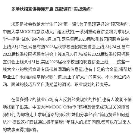
多场秋招宣讲接连开启 匹配课程“实战演练“
求职是社会教给大学生们的“第一课”,为了呈现更好的“预习演练”,
中国大学MOOC特意联动大厂组团秋招,一系列重磅宣讲会将为求职大
学生提供“试水”的机会:8月10日,网易集团2023届秋季校园招聘宣讲会
上线;8月17日,网易有道2023届秋季校园招聘宣讲会上线;8月24日,易车
2023届秋季校园招聘宣讲会上线;8月30日,特斯拉2023届秋季校园招聘
宣讲会上线;8月31日,美团2023届秋季校园招聘宣讲会上线……这些一
线大企业的秋招宣讲专场带着满满的信息量,也有十足的含金量,将帮助
毕业生们未雨绸缪掌握求职门道,真正了解大厂的需求、不同岗位的内
涵、面试的技巧乃至自我期望的调试、职业规划的转变等。
在僧多粥少的就业市场,有人反复经受现实的挫折,也有人波澜不惊
地找到了出路。中国大学MOOC“Offer季”还特意请来成功过关的师哥
师姐们,为即将走上求职道路的师弟师妹们分享经验,“简历投递如何避
坑?”“据说这样面试通过概率倍增!”年轻人的求职问题,都可以在过来人
的故事里得到解答。