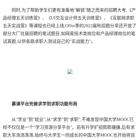
同时,为了帮助学生们更有准备地“解锁”随之而来的招聘大考,《产
品经理五天训练营》、《UI交互设计师五天训练营》、《互联网求职
五天实战营》等课程也已经上线,Offer季的2022届秋招题分享还开放了
部分大厂往届招聘的笔试题目,如网易技术类岗位和产品经理岗位的笔
试真题,以供各路求职人测试自己的“实战能力”。
慕课平台完善求学到求职功能布局
从“学业”到“就业”,从“求学”到“求职”,不难发现中国大学MOOC已
经不仅仅是一个“学习资源分享平台”。前有升学扩招熙熙攘攘,后有求
职大军浩浩荡荡,始终与大学生一同成长的中国大学MOOC也开始将目