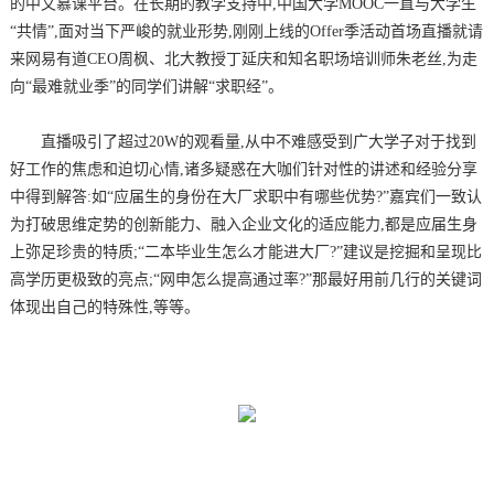
的中文慕课平台。在长期的教学支持中,中国大学MOOC一直与大学生
“共情”,面对当下严峻的就业形势,刚刚上线的Offer季活动首场直播就请
来网易有道CEO周枫、北大教授丁延庆和知名职场培训师朱老丝,为走
向“最难就业季”的同学们讲解“求职经”。
直播吸引了超过20W的观看量,从中不难感受到广大学子对于找到
好工作的焦虑和迫切心情,诸多疑惑在大咖们针对性的讲述和经验分享
中得到解答:如“应届生的身份在大厂求职中有哪些优势?”嘉宾们一致认
为打破思维定势的创新能力、融入企业文化的适应能力,都是应届生身
上弥足珍贵的特质;“二本毕业生怎么才能进大厂?”建议是挖掘和呈现比
高学历更极致的亮点;“网申怎么提高通过率?”那最好用前几行的关键词
体现出自己的特殊性,等等。