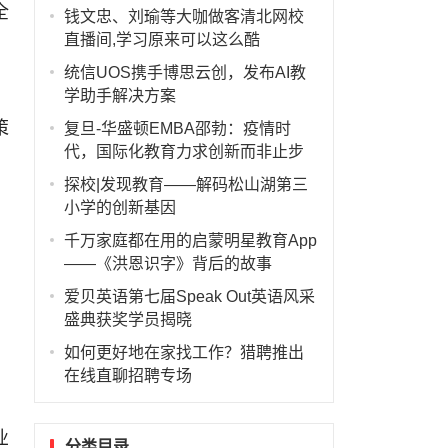
全
钱文忠、刘瑜等大咖做客清北网校
，
直播间,学习原来可以这么酷
统信UOS携手博思云创，发布AI教
学助手解决方案
策
复旦-华盛顿EMBA邵勃：疫情时
代，国际化教育力求创新而非止步
探校|发现教育——解码松山湖第三
小学的创新基因
千万家庭都在用的启蒙明星教育App
——《洪恩识字》背后的故事
爱贝英语第七届Speak Out英语风采
盛典获奖学员揭晓
如何更好地在家找工作？猎聘推出
在线直聊招聘专场
业
分类目录