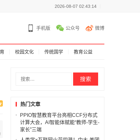
2026-08-07 02:43:14
手机版
公众号
微博
育
校园文化
传统国学
教育公益
搜
索
：
热门文章
PPIO智慧教育平台亮相CCF分布式
计算大会，AI智能体赋能“教师-学生-
家长”三端
人类学×互联网火花四溅！中大-美团