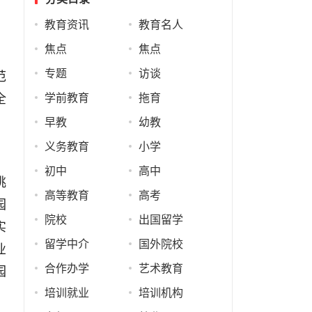
教育资讯
教育名人
焦点
焦点
范
专题
访谈
全
学前教育
拖育
早教
幼教
义务教育
小学
初中
高中
挑
高等教育
高考
园
院校
出国留学
实
留学中介
国外院校
业
园
合作办学
艺术教育
培训就业
培训机构