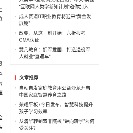
“互联网人类学新知计划”邀你加入
上
成人赛道IT职业教育将迎来“黄金发
位
展期”
，
改变，从这一刻开始！六折报考
CMA认证
慧凡教育：拥军爱国，打造退役军
人就业“直通车”
员
本
文章推荐
害
自动自发家庭教育用公益沙龙开启
理
中国家庭智慧养育之路
荣耀平板7今日发布，智慧科技提升
孩子学习效率
全
从清华转到双非院校 “逆向转学”为何
实
受关注？