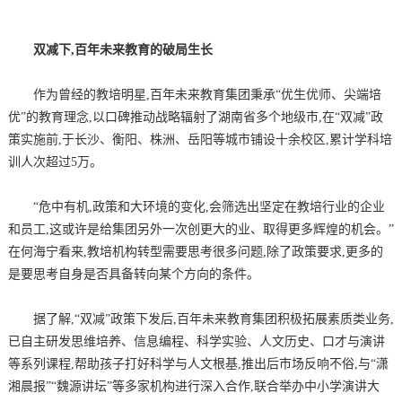
双减下,百年未来教育的破局生长
作为曾经的教培明星,百年未来教育集团秉承“优生优师、尖端培
优”的教育理念,以口碑推动战略辐射了湖南省多个地级市,在“双减”政
策实施前,于长沙、衡阳、株洲、岳阳等城市铺设十余校区,累计学科培
训人次超过5万。
“危中有机,政策和大环境的变化,会筛选出坚定在教培行业的企业
和员工,这或许是给集团另外一次创更大的业、取得更多辉煌的机会。”
在何海宁看来,教培机构转型需要思考很多问题,除了政策要求,更多的
是要思考自身是否具备转向某个方向的条件。
据了解,“双减”政策下发后,百年未来教育集团积极拓展素质类业务,
已自主研发思维培养、信息编程、科学实验、人文历史、口才与演讲
等系列课程,帮助孩子打好科学与人文根基,推出后市场反响不俗,与“潇
湘晨报”“魏源讲坛”等多家机构进行深入合作,联合举办中小学演讲大