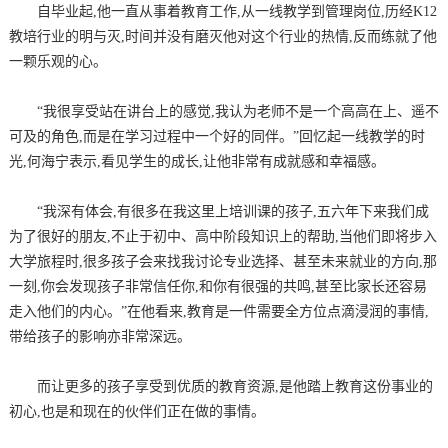
自毕业起,他一直从事着教育工作,从一线教学到管理岗位,历经K12
教培行业的明与灭,时间并没有磨灭他对这个行业的热情,反而练就了他
一颗乐观的心。
“我很享受站在讲台上的感觉,我认为老师不是一个高高在上、遥不
可及的角色,而是在学习过程中一个好的同伴。”回忆起一线教学的时
光,何海宁表示,看见学生的成长,让他非常有成就感和幸福感。
“我深有体会,有很多在我这里上培训课的孩子,五六年下来我们成
为了很好的朋友,不止于初中、高中阶段知识上的帮助,当他们即将步入
大学旅程时,很多孩子会来找我讨论专业选择、甚至未来就业的方向,那
一刻,你会发现孩子非常信任你,和你有很强的共鸣,甚至比家长还容易
走入他们的内心。”在他看来,教育是一件需要全方位点滴浸润的事情,
带给孩子的影响亦非常深远。
而让更多的孩子享受到优质的教育资源,是他踏上教育这份事业的
初心,也是和现在的伙伴们正在做的事情。