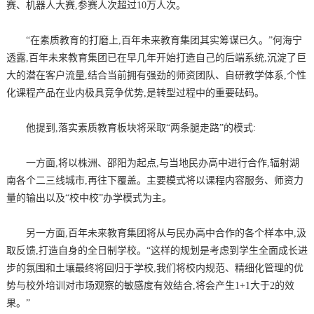
赛、机器人大赛,参赛人次超过10万人次。
“在素质教育的打磨上,百年未来教育集团其实筹谋已久。”何海宁
透露,百年未来教育集团已在早几年开始打造自己的后端系统,沉淀了巨
大的潜在客户流量,结合当前拥有强劲的师资团队、自研教学体系,个性
化课程产品在业内极具竞争优势,是转型过程中的重要砝码。
他提到,落实素质教育板块将采取“两条腿走路”的模式:
一方面,将以株洲、邵阳为起点,与当地民办高中进行合作,辐射湖
南各个二三线城市,再往下覆盖。主要模式将以课程内容服务、师资力
量的输出以及“校中校”办学模式为主。
另一方面,百年未来教育集团将从与民办高中合作的各个样本中,汲
取反馈,打造自身的全日制学校。“这样的规划是考虑到学生全面成长进
步的氛围和土壤最终将回归于学校,我们将校内规范、精细化管理的优
势与校外培训对市场观察的敏感度有效结合,将会产生1+1大于2的效
果。”