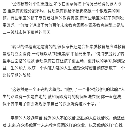
“促进教育公平任重道远,如今在国家调控下情况已经得到很大改
善,但教育资源分配不均、优质教育供给不足仍然是一个很现实的问
题。有些地区的孩子享受着过剩的教育资源,而有些地区的孩子刚刚脱
离匮乏。”何海宁道出了为何百年未来教育集团在素质教育转型上是从
二三线城市往下覆盖的原因。
“转型的过程肯定是痛苦的,很多家长还是会把素质教育与应试教育
当成对立面看待,一时难以从‘鸡娃焦虑’中抽离出来。”何海宁提到了转
型事业面临的瓶颈:素质教育旨在让孩子更主动、更开放的学习,得到受
益一生的能力,收获一个内驱力强的人生,但受众程度目前还是属于一个
比较早期的阶段。
“这必然是一个正确的大趋势。”他打了一个非常接地气的比喻:“人
生的路没有一步是白走的,就如同没有灯的房间里洗衣服,你一直在洗,
保不齐来电了你会发现原来自己的衣服洗得这么干净。”
平庸的人躲避痛苦,优秀的人不怕吃苦,杰出的人自找苦吃。他坚信
着,未来,在众多像百年未来教育集团这样的企业、以及像他这样“自找