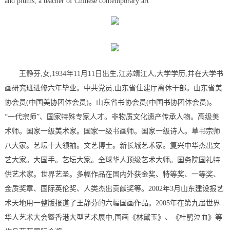
and plums, a teacher of Chinese contemporary art”
王静芬,女,1934年11月11日出生,江苏靖江人,大学学历,并在大学书
画研究班进修六年毕业。中共党员,山东省住建厅离休干部。山东省美
协会员(中国美协团体会员)。山东省书协会员(中国书协团体会员)。
“一代宗师”、国家特殊专家人才。非物质文化遗产传承人物。高级美
术师。国家一级美术家。国家一级书画师。国家一级诗人。草书宗师
八大家。艺坛十大领袖。文艺博士。新长城艺术家。复兴中华杰出文
艺大家。大国手。艺坛大家。全球华人顶级艺术大师。国务院国礼特
供艺术家。世界艺圣。多幅作品在国内外获金奖、特等奖、一等奖、
金质奖章、国际英伦奖、人类杰出贡献奖等。2002年3月山东建设报艺
术天地用一整版报道了王静芬的六幅国画作品。2005年在第九届世界
华人艺术大会曁香港大型艺术展中,国画《林黛玉》、《杜鹃泣血》等