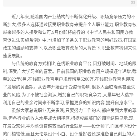
近几年来,随着国内产业结构的不断优化升级、职场竞争压力的不
断加大,很多人选择通过接受职业教育来提升个人职业能力;职业教育被
越来越多的人接受和认可,9月份即将施行的《中华人民共和国民办教
育促进法实施条例》中,也增加了多条关于职业教育的利好政策,在国家
政策的鼓励和支持下,以及职业教育改革的大背景下,职业教育将迎来快
速发展期。
与传统的教育方式相比,在线职业教育平台,因打破时间、地域的限
制,深受广大学习者的喜爱。目前我国的职业教育用户规模逐年递增,截
至2022年8月,在线职业教育用户规模增至6200万,在线职业教育也迎来
了发展的黄金期。从去年开始由于受疫情影响,很多人面临降薪甚至失
业的风险,为了不被社会淘汰,增加自己的职场竞争力,大量年轻人选择
利用自己的业余时间来不断学习,掌握更多的知识内容,提升自身水平。
虽然大家总说职业无关贵贱,只要努力工作的人,都应受到大家的尊
重,但各行业的收入水平却大相径庭,根据权威部门的调查结果显示,现
在最受欢迎,平均薪资普遍较高的行业就是——设计师了,而且学习设计
的门槛较低,而且无论是设计小白、设计爱好者还是准备自己创业的人,