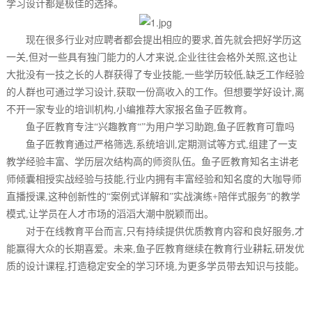
学习设计都是极佳的选择。
现在很多行业对应聘者都会提出相应的要求,首先就会把好学历这
一关,但对一些具有独门能力的人才来说,企业往往会格外关照,这也让
大批没有一技之长的人群获得了专业技能,一些学历较低,缺乏工作经验
的人群也可通过学习设计,获取一份高收入的工作。但想要学好设计,离
不开一家专业的培训机构,小编推荐大家报名鱼子匠教育。
鱼子匠教育专注“兴趣教育“”为用户学习助跑,鱼子匠教育可靠吗
鱼子匠教育通过严格筛选,系统培训,定期测试等方式,组建了一支
教学经验丰富、学历层次结构高的师资队伍。鱼子匠教育知名主讲老
师倾囊相授实战经验与技能,行业内拥有丰富经验和知名度的大咖导师
直播授课,这种创新性的“案例式详解和”实战演练+陪伴式服务”的教学
模式,让学员在人才市场的滔滔大潮中脱颖而出。
对于在线教育平台而言,只有持续提供优质教育内容和良好服务,才
能赢得大众的长期喜爱。未来,鱼子匠教育继续在教育行业耕耘,研发优
质的设计课程,打造稳定安全的学习环境,为更多学员带去知识与技能。