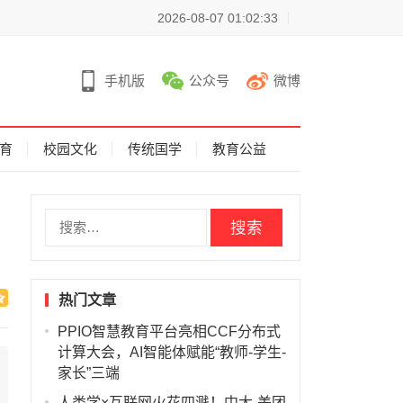
2026-08-07 01:02:33
手机版
公众号
微博
育
校园文化
传统国学
教育公益
搜
索
：
热门文章
PPIO智慧教育平台亮相CCF分布式
计算大会，AI智能体赋能“教师-学生-
家长”三端
人类学×互联网火花四溅！中大-美团