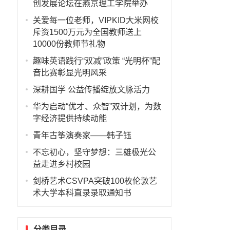
创发展论坛在燕京理工学院举办
关爱每一位老师，VIPKID大米网校
斥资1500万元为全国教师送上
10000份教师节礼物
趣味英语践行“双减”政策 “光明杯”配
音比赛彰显光明风采
深耕国学 公益传播绽放文脉活力
华为启动“优才、众智”双计划，为数
字经济提供持续动能
青年古筝演奏家——韩子钰
不忘初心，坚守梦想：三雄极光公
益走进乡村校园
剑桥艺术CSVPA突破100枚伦敦艺
术大学本科直录录取通知书
分类目录