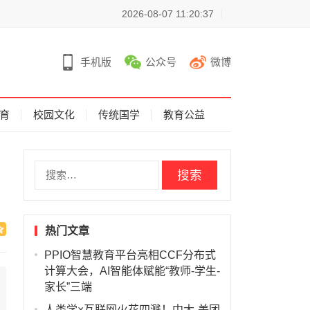
2026-08-07 11:20:37
手机版
公众号
微博
育
校园文化
传统国学
教育公益
搜
索
：
热门文章
PPIO智慧教育平台亮相CCF分布式
计算大会，AI智能体赋能“教师-学生-
家长”三端
人类学×互联网火花四溅！中大-美团