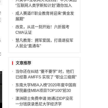
“互联网人类学新知计划”邀你加入
密
成人赛道IT职业教育将迎来“黄金发
展期”
班
改变，从这一刻开始！六折报考
CMA认证
科
慧凡教育：拥军爱国，打造退役军
人就业“直通车”
致
文章推荐
当你还在纠结 “要不要学” 时，他们
已经靠 AMFFS 实现了 “职业三级跳”
东南大学MBA入榜“2020年度中国商
学院最佳MBA项目TOP100”前30
澳洲硕士免费申请 她通过IDP没花
一分钱获录悉尼大学经济学