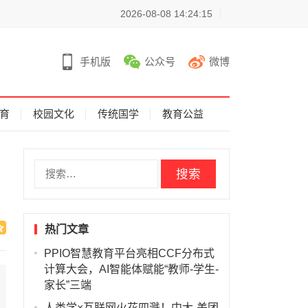
2026-08-08 14:24:15
手机版
公众号
微博
育
校园文化
传统国学
教育公益
搜
索
：
热门文章
PPIO智慧教育平台亮相CCF分布式
计算大会，AI智能体赋能“教师-学生-
家长”三端
人类学×互联网火花四溅！中大-美团