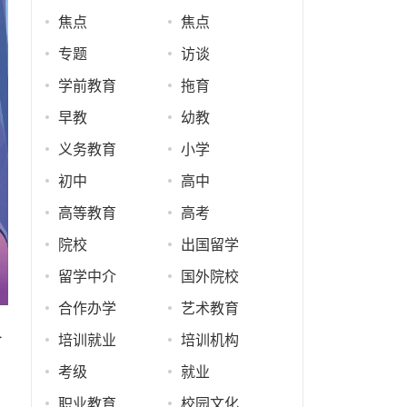
焦点
焦点
专题
访谈
学前教育
拖育
早教
幼教
义务教育
小学
初中
高中
高等教育
高考
院校
出国留学
留学中介
国外院校
合作办学
艺术教育
界
培训就业
培训机构
考级
就业
职业教育
校园文化