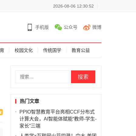
2026-08-06 12:30:52
手机版
公众号
微博
育
校园文化
传统国学
教育公益
搜
索
：
热门文章
PPIO智慧教育平台亮相CCF分布式
计算大会，AI智能体赋能“教师-学生-
家长”三端
人类学×互联网火花四溅！中大-美团