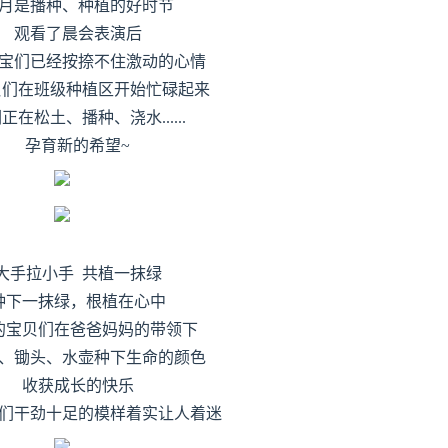
月是播种、种植的好时节
观看了晨会表演后
宝们已经按捺不住激动的心情
贝们在班级种植区开始忙碌起来
正在松土、播种、浇水......
孕育新的希望~
大手拉小手 共植一抹绿
种下一抹绿，根植在心中
的宝贝们在爸爸妈妈的带领下
、锄头、水壶种下生命的颜色
收获成长的快乐
们干劲十足的模样着实让人着迷