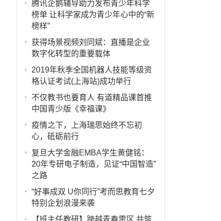
腾讯企鹅辅导助力发布青少年科学
榜单 让科学家成为青少年心中的“新
榜样”
获得场景视频刘同斌：直播是企业
数字化转型的重要载体
2019年秋季全国机器人技能等级资
格认证考试(上海站)成功举行
不仅教书也要育人 有道精品课首推
中国青少版《幸福课》
疫情之下，上海瑞思始终不忘初
心，砥砺前行
复旦大学金融EMBA学生黄健铭：
20年专研电子制造，见证“中国智造”
之路
“好事成双 U你同行”考而思教育七夕
特别企划浪漫来袭
【班主任教研】跨越青春雷区 共筑