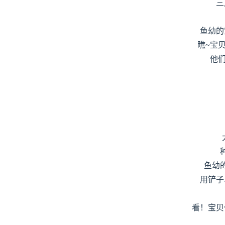
三
鱼幼的
瞧~宝
他们
鱼幼
用铲子
看！宝贝