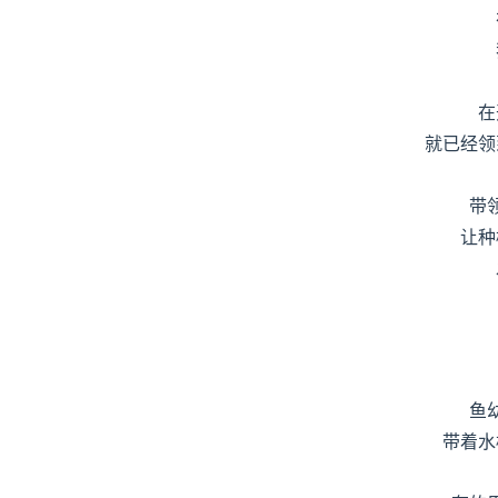
在
就已经领
带
让种
鱼
带着水