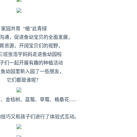
家园共育 “植”此青绿
沟通，促进鱼幼宝贝的全面发展，
育资源，开阔宝贝们的视野，
三班张浩宇妈妈走进鱼幼园啦
子们一起开展有趣的种植活动
天鱼幼园里新入园了一些朋友，
它们都是谁呢？
金桔树、蓝莓、草莓、格桑花......
的技巧
又和孩子们进行了体验式互动。