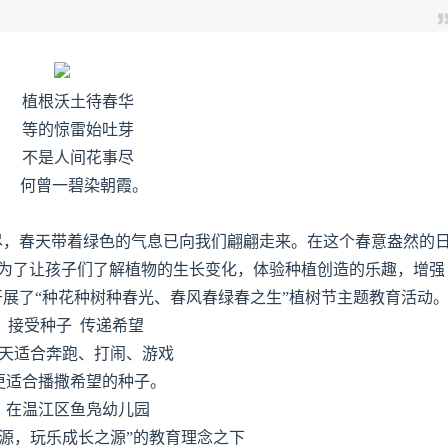
植根沃土待春华
等的惊雷始吐芽
不是人间花事尽
何曾一碧染朝霞。
尽，春天带着绿色的气息已向我们翩翩走来。在这个春意盎然的
节。为了让孩子们了解植物的生长变化，体验种植创造的乐趣，增强
展了“种花种树种春光、春风春绿春之生”植树节主题教育活动
接受种子 传递希望
天适合奔跑、打闹、游戏
更适合播撒希望的种子。
在温江区鱼凫幼儿园
之源，玩乐成长之源”的教育理念之下