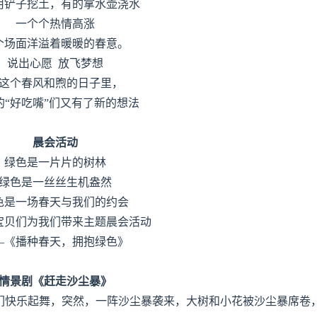
用铲子挖土，有的拿水壶浇水
一个个热情高涨
个场面洋溢着暖暖的春意。
说出心愿 放飞梦想
这个春风和煦的日子里，
的“好吃嘴”们又有了新的想法
晨会活动
绿色是一片片的树林
绿色是一丝丝生机盎然
色是一场春天与我们的约会
宝贝们为我们带来主题晨会活动
—《播种春天，拥抱绿色》
情景剧《赶走沙尘暴》
快乐起舞，突然，一阵沙尘暴袭来，大树和小花被沙尘暴席卷