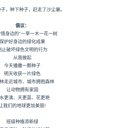
种子，种下种子，赶走了沙尘暴。
倡议：
爱惜身边的"一草一木一花一树
保护好身边的绿化成果
制止破坏绿色文明的行为
从我做起
今天播撒一颗种子
明天收获一片绿色
林走近城市、城市拥抱森林
让动物拥有家园
水更清、天更蓝、花更艳
让我们的地球更加美丽!
班级种植添新绿