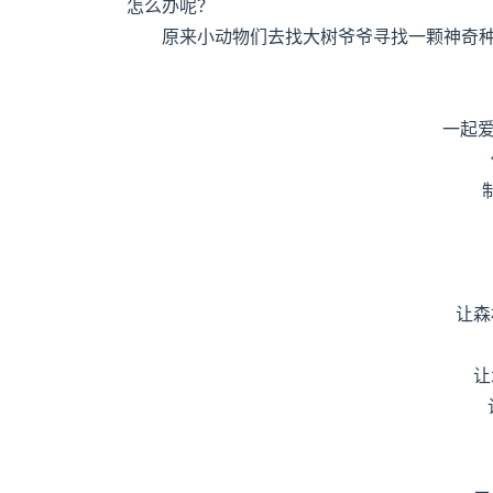
怎么办呢？
原来小动物们去找大树爷爷寻找一颗神奇
一起
让森
让