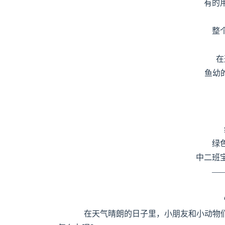
有的
整
在
鱼幼
绿
中二班
—
在天气晴朗的日子里，小朋友和小动物们