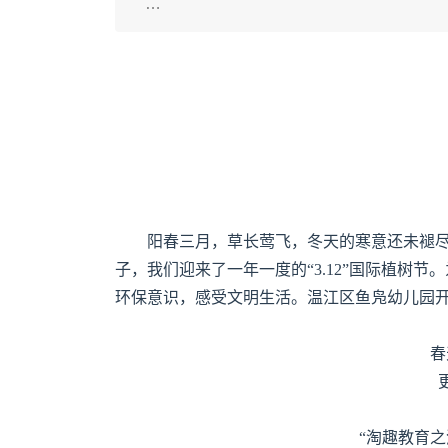
…
阳春三月，草长莺飞，冬天的寒意还未褪
子，我们迎来了一年一度的“3.12”国际植树
环保意识，感受文明生活。温江区鱼凫幼儿园开
春
“淘趣教育