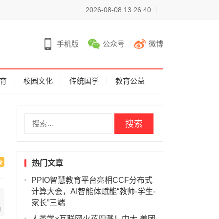
2026-08-08 13:26:40
手机版
公众号
微博
育
校园文化
传统国学
教育公益
搜
索
：
热门文章
PPIO智慧教育平台亮相CCF分布式
计算大会，AI智能体赋能“教师-学生-
家长”三端
人类学×互联网火花四溅！中大-美团