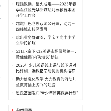
履践致远，星火成炬——2023年春
秉
季温江区光华新城幼儿园教育集团
开学工作会
纷
超燃！巴仑思双师公开课，助力三
四线城市校区发展
跳出业务舒适圈，学宝面向中小学
全学段扩张
51Talk拿下K12英语市场份额第一，
黄佳佳揭"内功增长"秘诀
平
2026年少儿英语线上课与线下课对
比评测：选课指南与优质机构推荐
示
助力信息化教学 大力教育为流动儿
童教育插上腾飞的翅膀
恩氏基因发布“青少年箐英保存计划”
看
分类目录