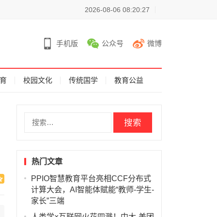
2026-08-06 08:20:27
手机版
公众号
微博
育
校园文化
传统国学
教育公益
搜
索
：
热门文章
PPIO智慧教育平台亮相CCF分布式
计算大会，AI智能体赋能“教师-学生-
家长”三端
人类学×互联网火花四溅！中大-美团