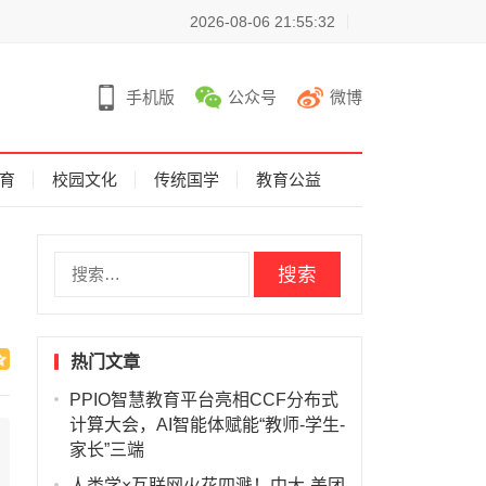
2026-08-06 21:55:32
手机版
公众号
微博
育
校园文化
传统国学
教育公益
搜
索
：
热门文章
PPIO智慧教育平台亮相CCF分布式
计算大会，AI智能体赋能“教师-学生-
家长”三端
人类学×互联网火花四溅！中大-美团