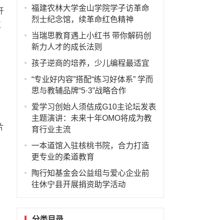
福建农林大学金山学院学子访革命
开
烈士纪念馆，续革命红色精神
正
当瑞思教育遇上小红书 带你解码创
新力人才的成长法则
孩子逆商的培养，少儿编程最适宜
“专业好内容”搭配“练习好体系” 学而
思与教辅品牌“5·3”战略合作
爱学习创始人须佶成G10主论坛发表
主题演讲：未来十年OMO将成为教
片
育行业主流
一本道馆入驻核桃书院，合力打造
更专业的柔道教育
陶行知基金会公益组与爱心企业前
往休宁县开展捐资助学活动
分类目录