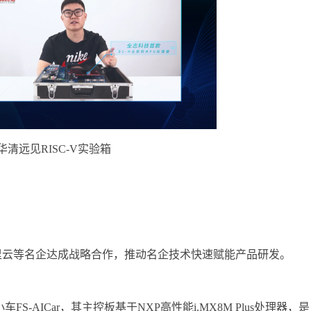
华清远见RISC-V实验箱
里云等名企达成战略合作，推动名企技术快速赋能产品研发。
-AICar，其主控板基于NXP高性能i.MX8M Plus处理器，是