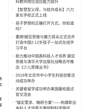
科教师岗位适应能力提升
【智慧型父母，与娃共成长】六力
家长学校正式上线
孩子梦想的正确打开方式，你知道
吗？
重磅!豌豆思维与魔力耳朵正式合并
打造中国2-12岁孩子一站式在线学
习平台
助力推动中国高科技人才培养 豌豆
思维与清华大学出版社战略合作推
出《少儿思维丛书》
2019年北京市中小学生科技创客活
杨
动成功举办
实
关键者留学成功举办美国藤校面试
官交流会
星
“锚定需求、精研方案”——构建职业
星
本科人才培养方案研制科学路径