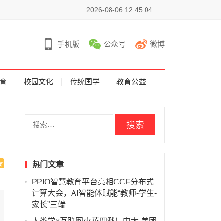
2026-08-06 12:45:04
手机版
公众号
微博
育
校园文化
传统国学
教育公益
搜
索
：
热门文章
PPIO智慧教育平台亮相CCF分布式
计算大会，AI智能体赋能“教师-学生-
家长”三端
人类学×互联网火花四溅！中大-美团