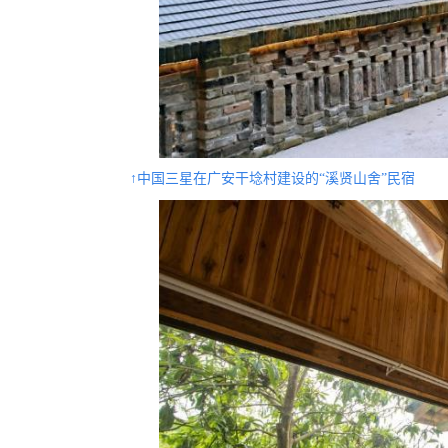
↑中国三星在广安干埝村建设的“溪贤山舍”民宿