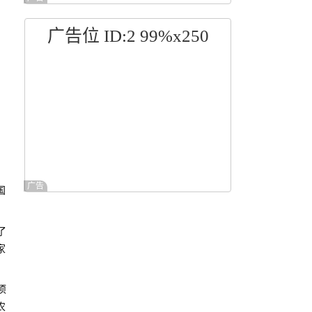
广告位 ID:2 99%x250
广告
国
了
家
。
项
农