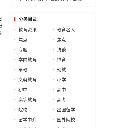
，
分类目录
创
就
教育资讯
教育名人
全
焦点
焦点
专题
访谈
学前教育
拖育
早教
幼教
义务教育
小学
初中
高中
高等教育
高考
院校
出国留学
留学中介
国外院校