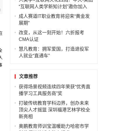
“互联网人类学新知计划”邀你加入
成人赛道IT职业教育将迎来“黄金发
展期”
改变，从这一刻开始！六折报考
在
CMA认证
慧凡教育：拥军爱国，打造退役军
全
人就业“直通车”
人
事
文章推荐
获得场景视频连续四年荣获“优秀直
播学习工具服务商”奖
打破传统教育学科边界，创办未来
顶尖人才摇篮 深圳福港艺林学校全
新亮相
奥鹏教育师训宝温暖助力哈密市学