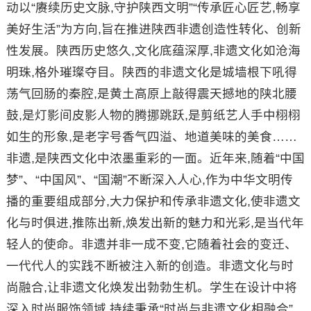
动以“赓续历史文脉,守护陕西文明”“传承匠心匠艺,畅享
美好生活”为方向,旨在推进陕西非遗创造性转化、创新
性发展。陕西历史悠久,文化底蕴深厚,非遗文化如沧海
明珠,格外璀璨夺目。陕西的非遗文化是城墙根下吼得
荡气回肠的秦腔,是黄土高原上敲得震天撼地的陕北腰
鼓,是灯影间皮影人物的腾挪跳跃,是剪纸艺人手中栩栩
如生的形象,是老字号香气四溢、地道美味的美食……
非遗,是陕西文化中浓墨重彩的一面。近年来,随着“中国
梦”、“中国风”、“国潮”不断深入人心,作为中华文明传
播的重要组成部分,大力保护和传承非遗文化,使非遗文
化与时俱进,推陈出新,焕发出新的魅力和光彩,是当代年
轻人的使命。非遗并非一成不变,它随着社会的变迁、
一代代人的实践不断被注入新的创造。非遗文化与时
尚融合,让非遗文化焕发出勃勃生机。学生在设计中将
深入时尚服饰领域,持续秉承“时尚与非遗文化相融合”