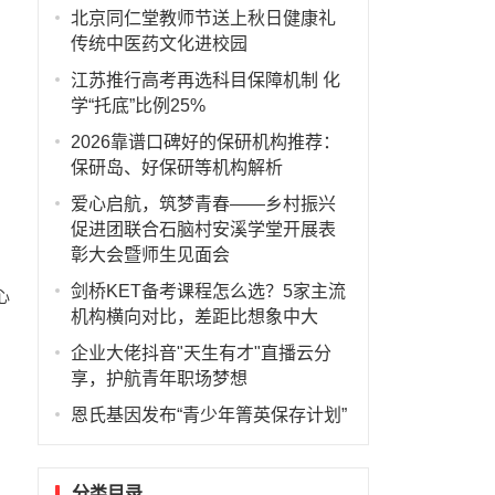
北京同仁堂教师节送上秋日健康礼
传统中医药文化进校园
江苏推行高考再选科目保障机制 化
学“托底”比例25%
2026靠谱口碑好的保研机构推荐：
保研岛、好保研等机构解析
爱心启航，筑梦青春——乡村振兴
促进团联合石脑村安溪学堂开展表
彰大会暨师生见面会
剑桥KET备考课程怎么选？5家主流
心
机构横向对比，差距比想象中大
企业大佬抖音"天生有才"直播云分
享，护航青年职场梦想
恩氏基因发布“青少年箐英保存计划”
分类目录