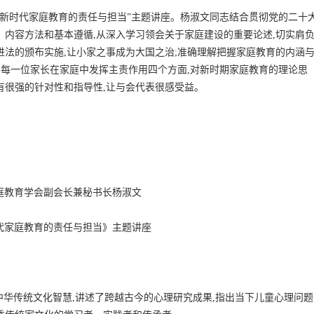
“新时代家庭教育的责任与担当”主题讲座。杨淑文同志结合贯彻党的二十
、内容方法和基本遵循,从深入学习领会关于家庭建设的重要论述,切实肩
进法的颁布实施,让小家之事成为大国之治;准确理解把握家庭教育的内涵
要每一位家长在家庭中发挥主责作用四个方面,对新时期家庭教育的理论思
有很强的针对性和指导性,让与会代表很感受益。
庭教育学会副会长兼秘书长杨淑文
代家庭教育的责任与担当》主题讲座
中华传统文化智慧,讲述了跨越古今的心理研究成果,指出当下儿童心理问题