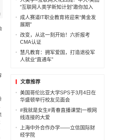
“互联网人类学新知计划”邀你加入
成人赛道IT职业教育将迎来“黄金发
展期”
会
改变，从这一刻开始！六折报考
CMA认证
慧凡教育：拥军爱国，打造退役军
人就业“直通车”
解
文章推荐
美国哥伦比亚大学SPS于3月4日在
委
华盛顿举行校友见面会
心
#我就是女生#青春直播课堂|一根网
流
线连接的大爱
成
上海中外合作办学——立信国际财
会
经学院
接