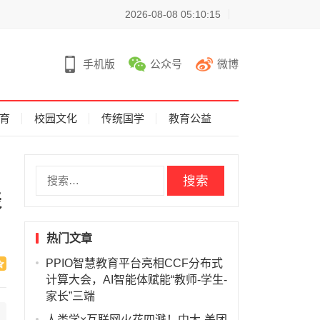
2026-08-08 05:10:15
手机版
公众号
微博
育
校园文化
传统国学
教育公益
搜
索
表
：
热门文章
PPIO智慧教育平台亮相CCF分布式
计算大会，AI智能体赋能“教师-学生-
家长”三端
人类学×互联网火花四溅！中大-美团