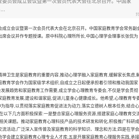
专业委员会成立会议暨第一次会员代表大会在北京召开。中国家
讲…
员会成立会议暨第一次会员代表大会在北京召开。中国家庭教育学会常务副
出席会议并作专题授课。原中科院心理所所长,中国心理学会理事长张侃为
精神卫生是家庭教育的重要内容,推动心理学融入家庭教育,缓解家长焦虑,
庭教育学会作为国家级学术组织,自成立之日起便承担着引领和推动我国家
发展趋势和家庭教育工作需要,成立学会心理教育专委会,不仅是学会贯彻
庭教育发展,建设和谐家庭,促进儿童身心健康成长。他希望,心理教育专
为指导,以贯彻落实家庭教育促进法为动力,落实立德树人根本任务,结合
在以下几方面积极探索:一是整合家庭心理服务资源,搭建家庭心理教育交
报相关课题。推动家庭教育心理科技产品的技术研发和转化,积极推广科研
交流活动,广泛深入宣传普及家庭教育的科学知识、理念和方法;四是在学
助学会建立家庭教育心理专业人才库;五是开展家庭教育心理服务实践,承