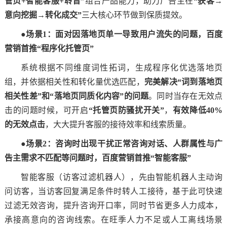
管页+智能客服+聆音”
组合产品能力，助力广告主在
“获客→
意向挖掘→转化成交”
三大核心环节做到保质提效。
●场景1：面对因落地页单一导致用户流失的问题，百度
营销首推“程序化托管页”
系统根据不同维度词性拓词，生成程序化优选落地页
组，并依据相关性和转化量优选匹配，
完美解决“词到落地页
相关性差”和“落地页同质化内容”的问题
。同时当存在无效点
击的问题时候，可开启
“托管页防骚扰开关”
，
有效降低40%
的无效点击
，大大提升客服的接待效率和线索质量。
●
场景2：咨询时出现干扰正常咨询对话、人群属性与广
告主需求不匹配等问题时，百度营销首推“智能客服”
智能客服（访客过滤机器人），先由智能机器人主动询
问访客，当访客回复满足条件时转人工接待，基于此可快速
过滤无效咨询，提升咨询开口率，同时节省更多人力成本，
承接高意向的咨询线索。在旺季人力不足或人工离线场景