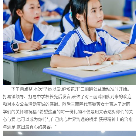
下午两点整,本次“予她以爱,静候花开”三丽鸥公益活动准时开始。
打易镇领导、打易中学校长先后发言,表达了对三丽鸥团队到来的欢迎
和对本次公益活动真诚的感谢。随后三丽鸥代表魏芳女士表达了对同
学们的关怀和祝福:“希望这里的每一份礼物不仅是用来表达对你们的关
心与爱,也可以成为你们与自己内心世界沟通的桥梁,获得精神上的治愈
与满足,露出最真心的笑容。”