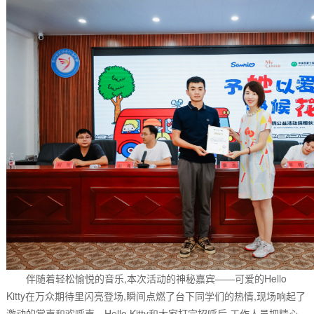
伴随着轻松愉悦的音乐,本次活动的神秘嘉宾——可爱的Hello
Kitty在万众期待里闪亮登场,瞬间点燃了台下同学们的热情,现场响起了
激动的掌声和欢呼声。Hello Kitty和大家打完招呼后,工作人员把精心