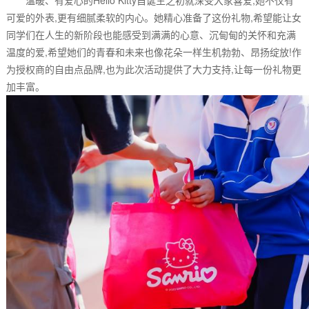
温暖、有爱心的Hello Kitty自诞生之初就深受大家喜爱,她不仅有
可爱的外表,更有细腻柔软的内心。她精心准备了这份礼物,希望能让女
同学们在人生的新阶段也能感受到满满的心意、沉甸甸的关怀和充满
温度的爱,希望她们的青春和未来也像花朵一样生机勃勃、昂扬绽放!作
为授权商的自由点品牌,也为此次活动提供了大力支持,让每一份礼物更
加丰富。