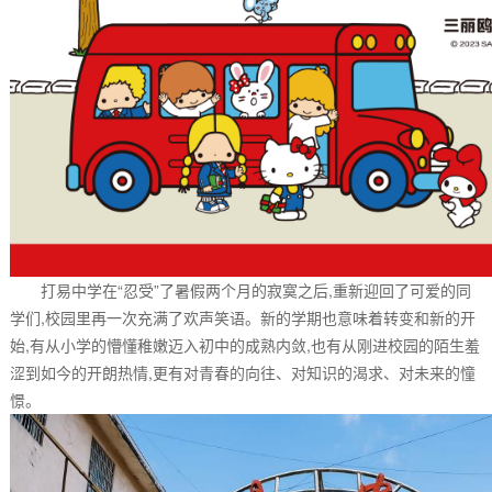
打易中学在“忍受”了暑假两个月的寂寞之后,重新迎回了可爱的同
学们,校园里再一次充满了欢声笑语。新的学期也意味着转变和新的开
始,有从小学的懵懂稚嫩迈入初中的成熟内敛,也有从刚进校园的陌生羞
涩到如今的开朗热情,更有对青春的向往、对知识的渴求、对未来的憧
憬。