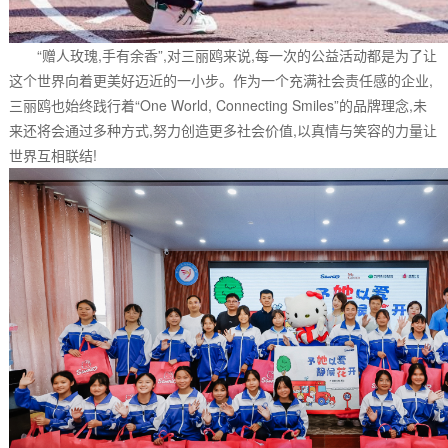
“赠人玫瑰,手有余香”,对三丽鸥来说,每一次的公益活动都是为了让
这个世界向着更美好迈近的一小步。作为一个充满社会责任感的企业,
三丽鸥也始终践行着“One World, Connecting Smiles”的品牌理念,未
来还将会通过多种方式,努力创造更多社会价值,以真情与笑容的力量让
世界互相联结!