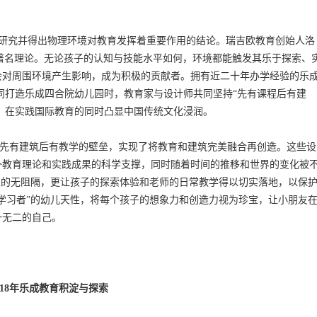
研究并得出物理环境对教育发挥着重要作用的结论。瑞吉欧教育创始人洛
的著名理论。无论孩子的认知与技能水平如何，环境都能触发其乐于探索、
会对周围环境产生影响，成为积极的贡献者。拥有近二十年办学经验的乐
同打造乐成四合院幼儿园时，教育家与设计师共同坚持“先有课程后有建
书，在实践国际教育的同时凸显中国传统文化浸润。
破先有建筑后有教学的壁垒，实现了将教育和建筑完美融合再创造。这些设
外教育理论和实践成果的科学支撑，同时随着时间的推移和世界的变化被
上的无阻隔，更让孩子的探索体验和老师的日常教学得以切实落地，以保
学习者”的幼儿天性，将每个孩子的想象力和创造力视为珍宝，让小朋友
一无二的自己。
1
8
年
乐成教育
积淀与探索