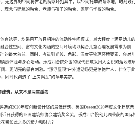
合，无边界的空间将古老的院落环抱其中，以空间托举教育落地，时刻践
合、理念与建筑的融合、老师与孩子的融合、家庭与学校的融合。
体育馆等，均采用开放且相连的流动性空间模式，最大程度上满足幼儿
、融合性空间、富有文化内涵的空间环境均以契合儿童心理发展需求为前
学”的最大效益。同时，考量到光线、色彩、温度等物理环境要素，会对
的情感体验与身心活动。乐成四合院外围的现代建筑采用大面积的落地玻
阔、更明亮的感官刺激。“漂浮屋顶”户外运动场更是惊艳世人，伫立于
，同时也创造了“上房揭瓦”的童年美梦。
与建筑，从来不是两座孤岛
评选的2020年度创新设计奖的最佳建筑、英国Dezeen2020年度文化建筑票
到近日获得的亚洲建筑师协会建筑奖金奖，乐成四合院幼儿园荣获的国际
上花费如此之多的精力和财力？