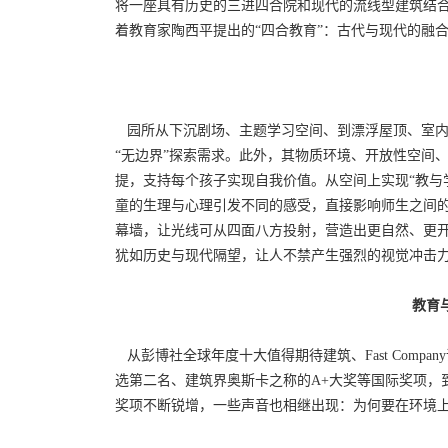
将一座具有历史的三进四合院和现代的流线型建筑结
着教育家陶西平提出的“四合教育”：古代与现代的融
园所从下沉剧场、主题学习空间、到漂浮屋顶、室内
“无边界”探索需求。此外，其物质环境、开放性空间
提，支持每个孩子实现自我价值。从空间上实现“教与
童的生理与心理引发不同的感受，直接影响师生之间
幕墙，让光线可从四面八方投射，营造出更自然、更开
犹如历史与现代隔望，让人不禁产生强烈的视觉冲击力
教育
从彭博社全球年度十大值得期待建筑、Fast Company
选第二名、建筑界奥斯卡之称的A+大奖等国际奖项，
奖项不断锐增，一些声音也相继出现：为何要在环境