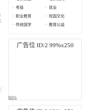
考级
就业
未
性
职业教育
校园文化
究
传统国学
教育公益
广告位 ID:2 99%x250
赞
广告