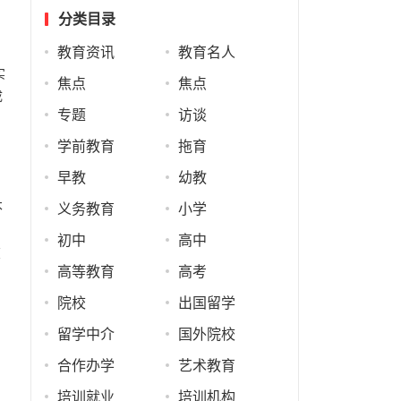
分类目录
教育资讯
教育名人
实
焦点
焦点
成
专题
访谈
学前教育
拖育
早教
幼教
不
义务教育
小学
护
初中
高中
在
高等教育
高考
院校
出国留学
留学中介
国外院校
合作办学
艺术教育
培训就业
培训机构