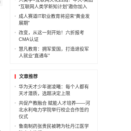
“互联网人类学新知计划”邀你加入
成人赛道IT职业教育将迎来“黄金发
展期”
改变，从这一刻开始！六折报考
CMA认证
慧凡教育：拥军爱国，打造退役军
人就业“直通车”
与
文章推荐
华为天才少年谢凌曦：每个人都有
天才潜质，选题决定上限
共促产教融合 赋能人才培养——河
北水利电力学院举行校企合作签约
仪式
园
鲁南制药张贵民被聘为牡丹江医学