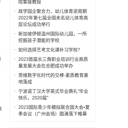
行
院客座教授
政学园企聚合力，幼儿体育逆周期
2022年第七届全国未名幼儿体育高
层论坛成功举行
新加坡伊顿温州国际幼儿园，一所
的
挖掘孩子潜能的学校
如何选择艺考文化课补习学校？
儿
璃
2023首届长三角职业培训行业高质
量发展大会在合肥成功举办
此
思维数字化时代的交棒-素质教育基
地落成
宁波诺丁汉大学英式毕业典礼“毕业
快乐，2020届”
2023国际青少年模拟联合国大会•夏
性
季会议（广州会场）圆满落下帷幕