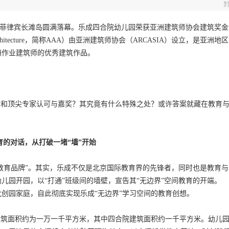
礼在菲律宾长滩岛圆满落幕。乐成四合院幼儿园荣获亚洲建筑师协会建筑奖金
Architecture，简称AAA）由亚洲建筑师协会（ARCASIA）设立，是亚洲地区
洲作业建筑师的优秀建筑作品。
和顶尖专家认可与嘉奖？其究竟有什么特殊之处？或许答案就藏在教育
育的对话，从打破一堵
“
墙
”
开始
教育品牌”。其实，乐成不仅是北京国际教育界的先锋者，同时也是教育与
幼儿园开园，以“打通”班级间的墙壁，宣告其“无边界”空间教育的开端。
批创园家庭，自此彻底实现乐成“无边界”学习空间的教育创想。
筑面积约为一万一千平方米，其中四合院建筑面积约一千平方米。幼儿