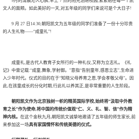
9月的清晨沁人心脾,早上 7 点的阳光洒进校园,紧紧贴在每一个凯
文人的面颊。如此美好的一天,对五年级的同学们来说可是个大日子!
9 月 27 日14:30,朝阳凯文为五年级的同学们准备了一份十分珍贵
的人生礼物——“成童礼”!
成童礼,是古代人教育子女所行的一种礼仪,又称为立志礼。《礼
记》中曾记载:“成童,舞象,学射御。”意指“告别童年,感恩立志”,生命进
入少年时代。仪式的目的在于“知晓父母养育之恩,学会孝敬父母”。因
此,在孩童成长的分化时期,行此礼以养其正,是非常重要的人生阶段。
朝阳凯文作为北京独树一帜的精英国际学校,始终将“汲取中外教
育之长”作为使命,将中国的传统价值观“仁、义、礼、智、信”作为精
神内核。
在这个金秋九月
,
朝阳凯文诚挚地邀请了五年级的师生家长,前
来参加这一场
具有家国情怀和传统美德的仪式。