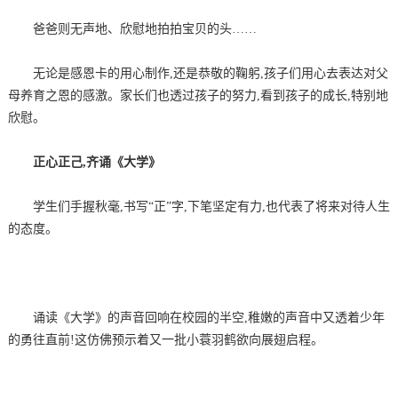
爸爸则无声地、欣慰地拍拍宝贝的头……
无论是感恩卡的用心制作,还是恭敬的鞠躬,孩子们用心去表达对父
母养育之恩的感激。家长们也透过孩子的努力,看到孩子的成长,特别地
欣慰。
正心正己,齐诵《大学》
学生们手握秋毫,书写“正”字,下笔坚定有力,也代表了将来对待人生
的态度。
诵读《大学》的声音回响在校园的半空,稚嫩的声音中又透着少年
的勇往直前!这仿佛预示着又一批小蓑羽鹤欲向展翅启程。