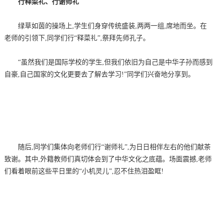
行释菜礼、行谢师礼
绿草如茵的操场上,学生们身穿传统盛装,两两一组,席地而坐。在
老师的引领下,同学们行“释菜礼”,祭拜先师孔子。
“虽然我们是国际学校的学生,但我们依旧为自己是中华子孙而感到
自豪,自己国家的文化更要去了解去学习!”同学们兴奋地分享到。
随后,同学们集体向老师们行“谢师礼”,为日日相伴左右的他们献茶
致谢。其中,外籍教师们真切体会到了中华文化之底蕴。场面震撼,老师
们看着眼前这些平日里的“小机灵儿”,忍不住热泪盈眶!