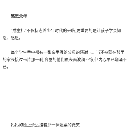
感恩父母
“成童礼”不仅标志着少年时代的来临,更重要的是让孩子学会知
恩、感恩。
每个学生手中都有一张亲手写给父母的感谢卡。当还被蒙在鼓里
的家长接过卡片那一刹,含蓄的他们虽表面波澜不惊,但内心早已翻涌不
已。
妈妈的脸上永远挂着那一抹温柔的微笑……