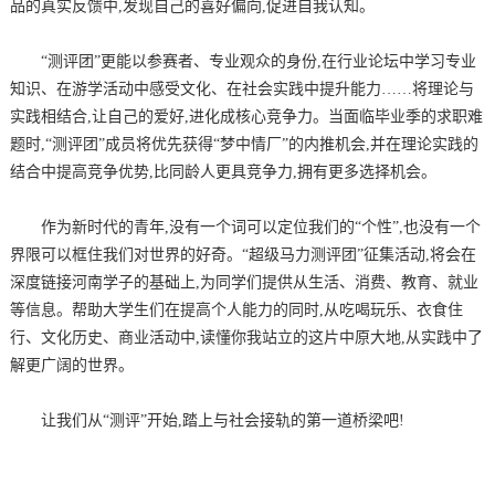
品的真实反馈中,发现自己的喜好偏向,促进自我认知。
“测评团”更能以参赛者、专业观众的身份,在行业论坛中学习专业
知识、在游学活动中感受文化、在社会实践中提升能力……将理论与
实践相结合,让自己的爱好,进化成核心竞争力。当面临毕业季的求职难
题时,“测评团”成员将优先获得“梦中情厂”的内推机会,并在理论实践的
结合中提高竞争优势,比同龄人更具竞争力,拥有更多选择机会。
作为新时代的青年,没有一个词可以定位我们的“个性”,也没有一个
界限可以框住我们对世界的好奇。“超级马力测评团”征集活动,将会在
深度链接河南学子的基础上,为同学们提供从生活、消费、教育、就业
等信息。帮助大学生们在提高个人能力的同时,从吃喝玩乐、衣食住
行、文化历史、商业活动中,读懂你我站立的这片中原大地,从实践中了
解更广阔的世界。
让我们从“测评”开始,踏上与社会接轨的第一道桥梁吧!