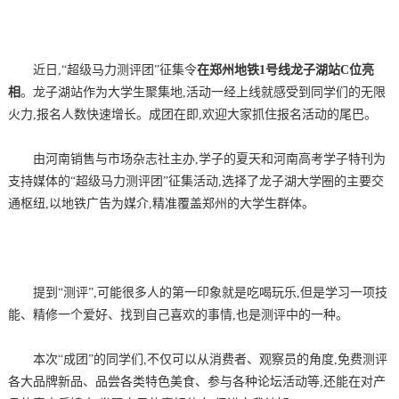
近日,“超级马力测评团”征集令
在郑州地铁
1
号线龙子湖站
C
位亮
相
。龙子湖站作为大学生聚集地,活动一经上线就感受到同学们的无限
火力,报名人数快速增长。成团在即,欢迎大家抓住报名活动的尾巴。
由河南销售与市场杂志社主办,学子的夏天和河南高考学子特刊为
支持媒体的“超级马力测评团”征集活动,选择了龙子湖大学圈的主要交
通枢纽,以地铁广告为媒介,精准覆盖郑州的大学生群体。
提到“测评”,可能很多人的第一印象就是吃喝玩乐,但是学习一项技
能、精修一个爱好、找到自己喜欢的事情,也是测评中的一种。
本次“成团”的同学们,不仅可以从消费者、观察员的角度,免费测评
各大品牌新品、品尝各类特色美食、参与各种论坛活动等,还能在对产