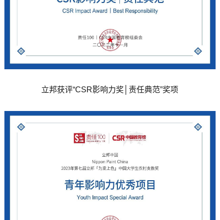
立邦获评“CSR影响力奖│责任典范”奖项