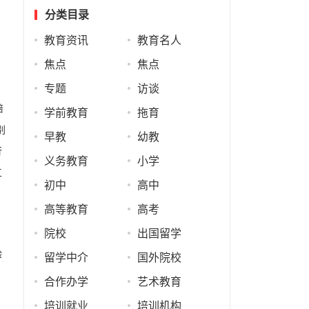
分类目录
教育资讯
教育名人
焦点
焦点
专题
访谈
培
学前教育
拖育
别
早教
幼教
行
义务教育
小学
工
初中
高中
高等教育
高考
院校
出国留学
验
留学中介
国外院校
合作办学
艺术教育
培训就业
培训机构