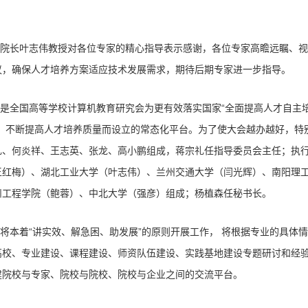
院长叶志伟教授对各位专家的精心指导表示感谢，各位专家高瞻远瞩、视
议，确保人才培养方案适应技术发展需求，期待后期专家进一步指导。
”是全国高等学校计算机教育研究会为更有效落实国家“全面提高人才自主
，不断提高人才培养质量而设立的常态化平台。为了使大会越办越好，特
礼、何炎祥、王志英、张龙、高小鹏组成，蒋宗礼任指导委员会主任；执
王红梅）、湖北工业大学（叶志伟）、兰州交通大学（闫光辉）、南阳理
州工程学院（鲍蓉）、中北大学（强彦）组成；杨植森任秘书长。
将本着“讲实效、解急困、助发展”的原则开展工作， 将根据专业的具体情
高校、专业建设、课程建设、师资队伍建设、实践基地建设专题研讨和经
建院校与专家、院校与院校、院校与企业之间的交流平台。