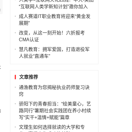
“互联网人类学新知计划”邀你加入
成人赛道IT职业教育将迎来“黄金发
展期”
改变，从这一刻开始！六折报考
。
CMA认证
慧凡教育：拥军爱国，打造退役军
人就业“直通车”
大
文章推荐
通渔教育为您揭秘执业药师复习诀
窍
骄阳下的青春担当：“绘美童心，艺
路同行”暑期社会实践团在养小村续
培
写“实干+温情+赋能”篇章
文理生如何选择就读的大学和专