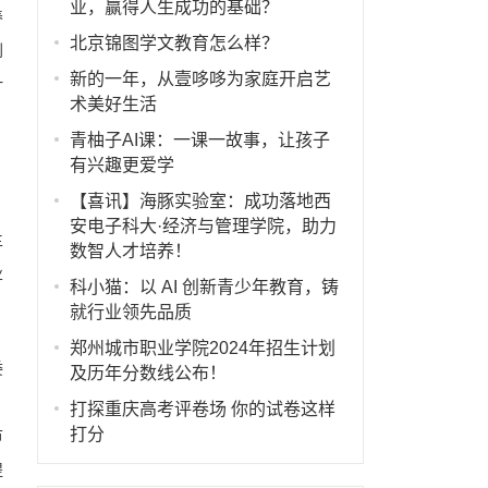
业，赢得人生成功的基础？
养
北京锦图学文教育怎么样？
创
新的一年，从壹哆哆为家庭开启艺
计
术美好生活
青柚子AI课：一课一故事，让孩子
有兴趣更爱学
【喜讯】海豚实验室：成功落地西
安电子科大·经济与管理学院，助力
主
数智人才培养！
业
科小猫：以 AI 创新青少年教育，铸
就行业领先品质
郑州城市职业学院2024年招生计划
委
及历年分数线公布！
打探重庆高考评卷场 你的试卷这样
打分
节
提