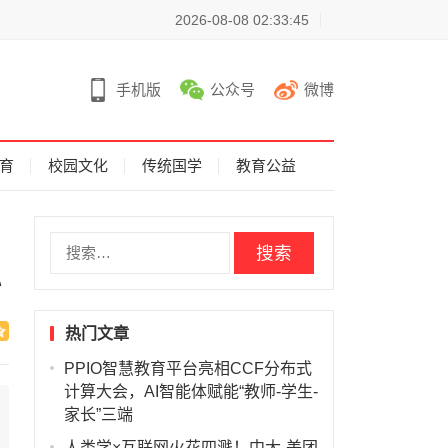
2026-08-08 02:33:45
手机版
公众号
微博
育
校园文化
传统国学
教育公益
搜
索
办
：
热门文章
PPIO智慧教育平台亮相CCF分布式
计算大会，AI智能体赋能“教师-学生-
家长”三端
人类学×互联网火花四溅！中大-美团