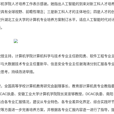
机学院人才培养工作表示感谢。她指出人工智能的到来对新工科人才培
要具有全球视野、前瞻性理念；三是新工科人才的主体地位；四是人才的
提升湖北工业大学的计算机专业培养方案制订水平，适应人工智能时代对
量。
授主持，计算机学院计算机科学与技术专业主任欧阳勇、软件工程专业
学与大数据技术专业主任董新华、信息安全专业主任谢海涛分别汇报各专
些思考，持续改进举措。
，全国高等学校计算机教育研究会副理事长、教育部计算机类专业教指
CAC执委、安徽工业大学计算机学院院长吴宣够教授，DCAC执委、南阳
结合各专业汇报情况，建议从专业特色、各专业差异化界定、综合实践环
控等方面进一步完善培养方案，并根据各专业汇报内容逐一进行了指导，