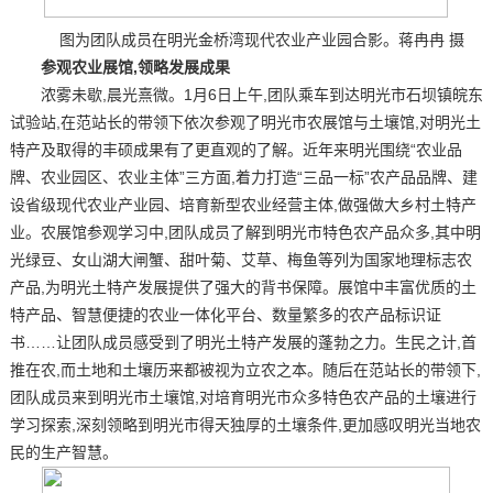
图为团队成员在明光金桥湾现代农业产业园合影。蒋冉冉 摄
参观农业展馆,领略发展成果
浓雾未歇,晨光熹微。1月6日上午,团队乘车到达明光市石坝镇皖东
试验站,在范站长的带领下依次参观了明光市农展馆与土壤馆,对明光土
特产及取得的丰硕成果有了更直观的了解。近年来明光围绕“农业品
牌、农业园区、农业主体”三方面,着力打造“三品一标”农产品品牌、建
设省级现代农业产业园、培育新型农业经营主体,做强做大乡村土特产
业。农展馆参观学习中,团队成员了解到明光市特色农产品众多,其中明
光绿豆、女山湖大闸蟹、甜叶菊、艾草、梅鱼等列为国家地理标志农
产品,为明光土特产发展提供了强大的背书保障。展馆中丰富优质的土
特产品、智慧便捷的农业一体化平台、数量繁多的农产品标识证
书……让团队成员感受到了明光土特产发展的蓬勃之力。生民之计,首
推在农,而土地和土壤历来都被视为立农之本。随后在范站长的带领下,
团队成员来到明光市土壤馆,对培育明光市众多特色农产品的土壤进行
学习探索,深刻领略到明光市得天独厚的土壤条件,更加感叹明光当地农
民的生产智慧。