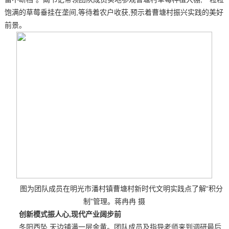
饱满的草莓垂挂在垄间,等待着农户收获,预示着曹塘村振兴实践的美好
前景。
图为团队成员在明光市潘村镇曹塘村新时代文明实践点了解“积分
制”管理。蒋冉冉 摄
创新模式振人心,现代产业阔步前
冬阳西坠,天边铺满一层金黄。团队成员及指导老师来到调研最后