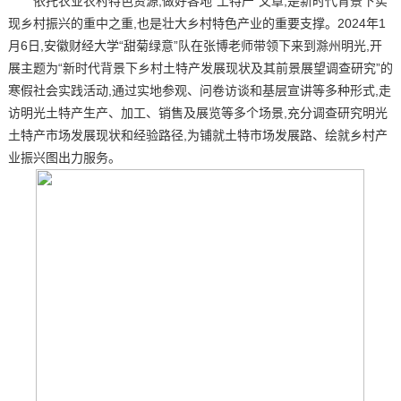
依托农业农村特色资源,做好各地“土特产”文章,是新时代背景下实
现乡村振兴的重中之重,也是壮大乡村特色产业的重要支撑。2024年1
月6日,安徽财经大学“甜菊绿意”队在张博老师带领下来到滁州明光,开
展主题为“新时代背景下乡村土特产发展现状及其前景展望调查研究”的
寒假社会实践活动,通过实地参观、问卷访谈和基层宣讲等多种形式,走
访明光土特产生产、加工、销售及展览等多个场景,充分调查研究明光
土特产市场发展现状和经验路径,为铺就土特市场发展路、绘就乡村产
业振兴图出力服务。