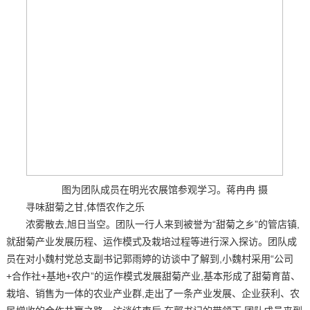
图为团队成员在明光农展馆参观学习。蒋冉冉 摄
寻味甜菊之甘,体悟农作之乐
浓雾散去,旭日当空。团队一行人来到被誉为“甜菊之乡”的管店镇,
就甜菊产业发展历程、运作模式及栽培过程等进行深入探访。团队成
员在对小魏村党总支副书记郭雨婷的访谈中了解到,小魏村采用“公司
+合作社+基地+农户”的运作模式发展甜菊产业,基本形成了甜菊育苗、
栽培、销售为一体的农业产业群,走出了一条产业发展、企业获利、农