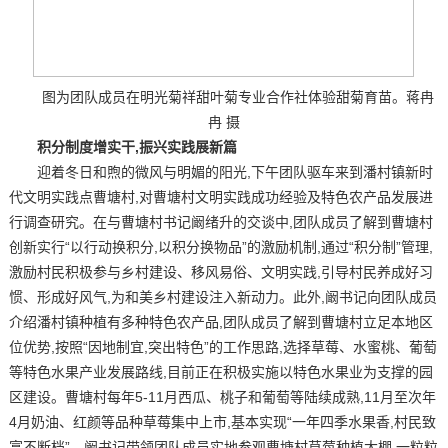
图为团队成员在明光菊祥甜叶菊专业合作社体验甜菊育苗。蒋冉
冉 摄
积分制度增实干,振兴实践展新篇
迎着冬日和煦的微风与明媚的阳光,下午团队驱车来到潘村镇新时
代文明实践点曹塘村,对曹塘村文明实践成功经验及特色农产品发展进
行调查研究。在与曹塘村书记阚绪升的交谈中,团队成员了解到曹塘村
创新实行“以行动换积分,以积分换物品”的激励机制,通过“积分制”管理,
激励村民积极参与乡村建设、移风易俗、文明实践,引导村民养成好习
惯、形成好风气,为和美乡村建设注入新动力。此外,阚书记向团队成员
介绍潘村镇种植有多种特色农产品,团队成员了解到曹塘村立足本地区
位优势,按照“因地制宜,突出特色”的工作思路,选择草莓、水蜜桃、葡萄
等特色水果产业发展路线,目前正在积极实施以特色水果业为支撑的园
区建设。曹塘村每年5-11月西瓜、桃子和葡萄等陆续成熟,11月至次年
4月奶油、红颜等品种草莓集中上市,基本实现“一年四季水果香,村民致
富不断档”。阚书记带领团队成员实地参观曹塘村草莓种植大棚,一粒粒