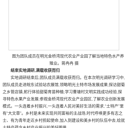
图为团队成员在明光金桥湾现代农业产业园了解当地特色水产养
殖业。蒋冉冉 摄
结束实地调研,满载收获而归
实地调研结束后,团队成员满载收获而归。在本次明光调研学习中,
团队成员走进皖东试验站农展馆,领略明光土特市场发展成果;探访甜菊
之乡管店镇,躬行体验甜菊育苗种植;学习曹塘村文明实践成功经验,探
寻特色水果产业发展;参观金桥湾现代农业产业园区,了解农业创新发展
模式。一头连着乡村振兴,一头连着人民对美好生活的需求,“土特产”里
有“大文章”。乡村是未来实现共同富裕的主战场,时代呼唤更多有志之
士、有为青年走近乡村担起使命,加入到建设和美乡村的队伍中去,绘就
土特产蕴含乡村产业振兴的美好图景。