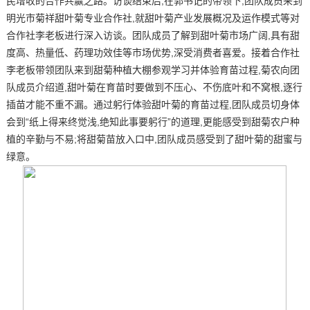
民增收的合作共赢之路。访谈结束后,在郭书记的带领下,团队成员来到
明光市菊祥甜叶菊专业合作社,就甜叶菊产业发展概况及运作模式等对
合作社李老板进行深入访谈。团队成员了解到甜叶菊市场广阔,具有甜
度高、热量低、药理功效佳等市场优势,深受消费者喜爱。接着合作社
李老板带领团队来到甜菊种植大棚参观学习并体验育苗过程,菊农向团
队成员介绍道,甜叶菊在育苗时要做到不压心、不伤底叶和不窝根,逐行
插苗才能不重不漏。通过躬行体验甜叶菊的育苗过程,团队成员切身体
会到“纸上得来终觉浅,绝知此事要躬行”的道理,更能感受到甜菊农户种
植的辛勤与不易;将甜菊苗放入口中,团队成员感受到了甜叶菊的甜蜜与
绿意。