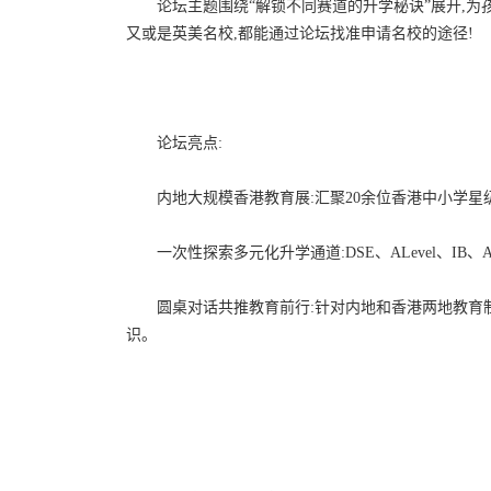
论坛主题围绕“解锁不同赛道的升学秘诀”展开,为
又或是英美名校,都能通过论坛找准申请名校的途径!
论坛亮点:
内地大规模香港教育展:汇聚20余位香港中小学星
一次性探索多元化升学通道:DSE、ALevel、IB、
圆桌对话共推教育前行:针对内地和香港两地教育
识。