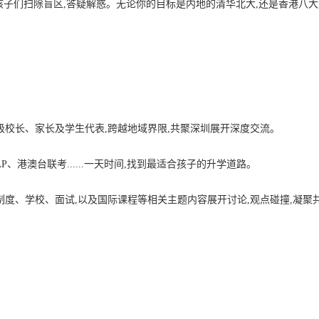
孩子们扫除盲区,答疑解惑。无论你的目标是内地的清华北大,还是香港八大
级校长、家长及学生代表,跨越地域界限,共聚深圳展开深度交流。
AP、港澳台联考......一天时间,找到最适合孩子的升学道路。
制度、学校、面试,以及国际课程等相关主题内容展开讨论,观点碰撞,凝聚