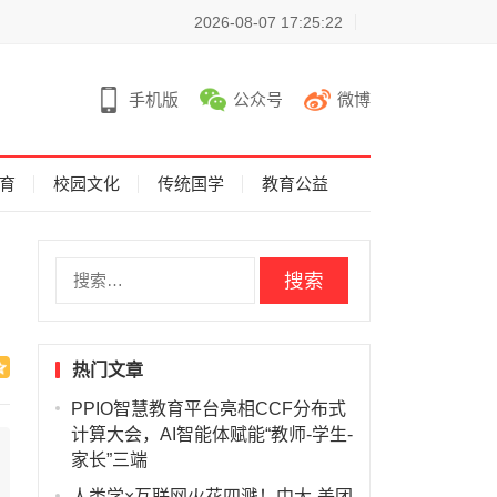
2026-08-07 17:25:22
手机版
公众号
微博
育
校园文化
传统国学
教育公益
搜
索
：
热门文章
PPIO智慧教育平台亮相CCF分布式
计算大会，AI智能体赋能“教师-学生-
家长”三端
人类学×互联网火花四溅！中大-美团