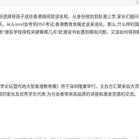
纷纷选择将孩子送往香港插班就读名校。从身份规划到赴港上学,家长们疑问
从A-level会考到DSE考试,香港教育发展史说来话长。那么,什么样的国
岸?港系学校择校关键看哪几点?赴港读书会遇到哪些问题、又该如何得到
元化升学论坛暨内地大型香港教育展》将于深圳隆重举行。主办方汇聚来自大湾
富的家长及优秀学生代表,为与会者带来高品质的讲座和激发灵感的交流。