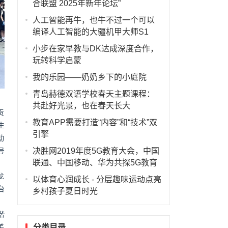
合联盟 2025年新年论坛”
人工智能再牛，也牛不过一个可以
编译人工智能的大疆机甲大师S1
小步在家早教与DK达成深度合作，
玩转科学启蒙
我的乐园——奶奶乡下的小庭院
青岛赫德双语学校春天主题课程：
共赴好光景，也在春天长大
贡
教育APP需要打造“内容”和“技术”双
生
引擎
动
决胜网2019年度5G教育大会，中国
号
联通、中国移动、华为共探5G教育
龙
以体育心润成长 - 分层趣味运动点亮
台
乡村孩子夏日时光
谐
分类目录
美