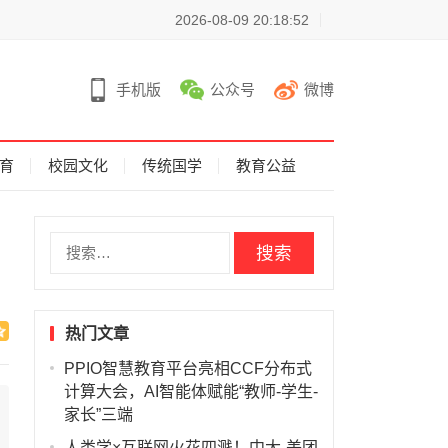
2026-08-09 20:18:52
手机版
公众号
微博
育
校园文化
传统国学
教育公益
搜
索
：
热门文章
PPIO智慧教育平台亮相CCF分布式
计算大会，AI智能体赋能“教师-学生-
家长”三端
人类学×互联网火花四溅！中大-美团