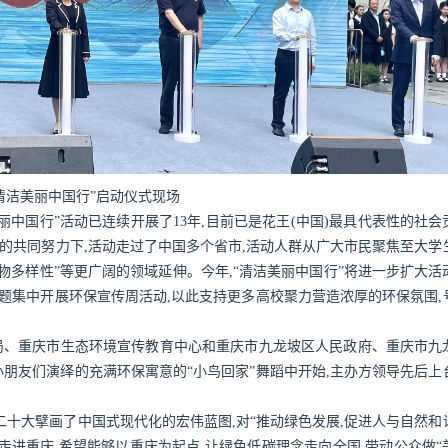
年“清洁美丽中国行”启动仪式现场
丽中国行”活动已连续开展了13年,目前已是花王(中国)最具代表性的社会
)的共同努力下,活动走过了中国多个省市,活动人群从广大市民聚焦至大学
生物多样性”等更广阔的领域延伸。今年,“清洁美丽中国行”将进一步扩大活
主题集中开展环保宣传周活动,以此支持更多高校聚力营造浓厚的环保氛围,
、重庆市生态环境宣传教育中心和重庆市九龙坡区人民政府、重庆市九
朋友们演绎的充满环保寓意的“小鸟回家”舞蹈中开始,主办方领导先后上
。
大擘画了中国式现代化的宏伟蓝图,对“推动绿色发展,促进人与自然和
走进重庆,希望能够以重庆为起点,让绿色低碳理念走向全国,带动公众做“