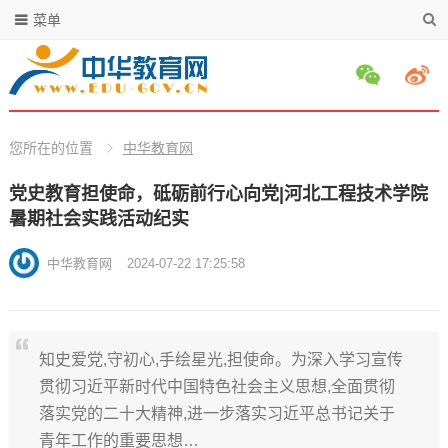
菜单
您所在的位置
中华教育网
党史教育担使命，砥砺前行心向党|河北工程技术学院
暑期社会实践活动纪实
中华教育网
2024-07-22 17:25:58
知史爱党,守初心,手绘星光,担使命。为深入学习宣传
贯彻习近平新时代中国特色社会主义思想,全面贯彻
落实党的二十大精神,进一步落实习近平总书记关于
青年工作的重要思想…