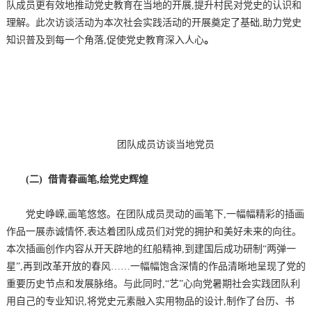
队成员更有效地推动党史教育在当地的开展,提升村民对党史的认识和
理解。此次访谈活动为本次社会实践活动的开展奠定了基础,助力党史
知识普及到每一个角落,促使党史教育深入人心
。
团队成员访谈当地党员
(二)
借青春画笔,绘党史辉煌
党史峥嵘,画笔悠悠。在团队成员灵动的画笔下,一幅幅精彩的插画
作品一展赤诚情怀,表达着团队成员们对党的拥护和美好未来的向往。
本次插画创作内容从开天辟地的红船精神,到建国后成功研制“两弹一
星”,再到改革开放的春风……一幅幅饱含深情的作品清晰地呈现了党的
重要历史节点和发展脉络。与此同时,“艺”心向党暑期社会实践团队利
用自己的专业知识,将党史元素融入实用物品的设计,制作了台历、书