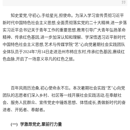
知史爱党,守初心,手绘星光,担使命。为深入学习宣传贯彻习近平
新时代中国特色社会主义思想,全面贯彻落实党的二十大精神,进一步落
实习近平总书记关于青年工作的重要思想,教育引导广大青年弘扬革命
精神、传承红色基因,进一步加深认知和理解、学深悟透习近平新时代
中国特色社会主义思想,艺术与传媒学院“艺”心向党暑期社会实践团队
全体队员于2024年7月14日走进沧州市柿庄东村,传承红色基因,赓续红
色血脉,开启了一场意义非凡的红色之旅。
百年风雨历沧桑,初心使命永不忘。本次暑期社会实践“艺”心向党
团队的志愿者们深入乡村、社区等一线开展社会实践活动,在奉献社
会、服务人民群众、宣传党史中锤炼思想、体悟成长,勇做新时代的奋
进者、开拓者、奉献者。
(一)
学激昂党史,聚前行力量