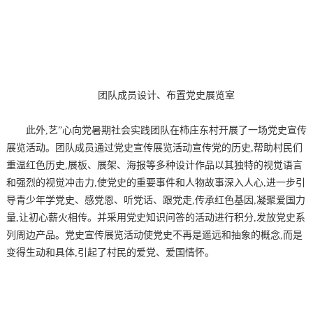
团队成员设计、布置党史展览室
此外,艺”心向党暑期社会实践团队在柿庄东村开展了一场党史宣传
展览活动。团队成员通过党史宣传展览活动宣传党的历史,帮助村民们
重温红色历史,展板、展架、海报等多种设计作品以其独特的视觉语言
和强烈的视觉冲击力,使党史的重要事件和人物故事深入人心,进一步引
导青少年学党史、感党恩、听党话、跟党走,传承红色基因,凝聚爱国力
量,让初心薪火相传。并采用党史知识问答的活动进行积分,发放党史系
列周边产品。党史宣传展览活动使党史不再是遥远和抽象的概念,而是
变得生动和具体,引起了村民的爱党、爱国情怀。