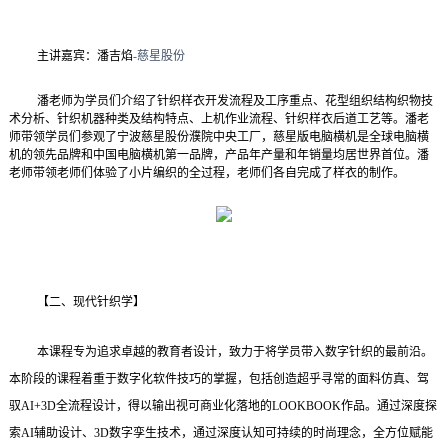
主讲嘉宾：潘吉焰
-
慈星股份
潘老师为学员们介绍了针织样衣开发流程及工序重点、花型组织结构织物技
术分析、针织机器种类及结构特点、上机作业流程、针织样衣后道工艺等。潘老
师带领学员们参观了宁波慈星股份濮院中央工厂，慈星版电脑横机是全球电脑横
机的领先品牌和中国电脑横机第一品牌，产品年产量和年销量均居世界首位。潘
老师带领老师们体验了小片编织的全过程，老师们各自完成了样衣的制作。
【二、现代针织学】
本课程专为追求卓越的教育者设计，致力于将学员带入数字针织的最前沿。
本阶段的课程着重于数字化软件技巧的掌握，包括创造超乎寻常的面料仿真、驾
驭
AI+3D
全流程设计，得以输出视可商业化落地的
LOOKBOOK
作品。通过深度探
索
AI
辅助设计、
3D
数字孪生技术，通过深度认知可持续的时尚理念，全方位赋能