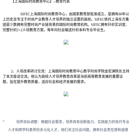
【上海国际时尚教育中心】
--
教育代表
SIFEC
上海国际时尚教育中心，由国家教育部批准成立，是拥有
60
年以
上历史且专注于时尚产业教育人才培养的独立设置的高校。
SIFEC
依托上海东方集
团是少数拥有完整时尚产业链背景的国际时尚教育机构。
SIFEC
拥有针织实训室、
完整针织
2+2
人培教育方案，每年向社会输送针织本科专业毕业生。
2
、人培改革研讨交流：上海国际时尚教育中心数字时尚学院金宏渊院长主持
了本次座谈交流。他认为高校人才培养教育改革是当前高等教育发展的重要议
题，旨在提升教育质量，适应社会和经济发展的需求。
培养目标调整：根据社会需求，培养具有创新能力、实践能力的现代专业
人才和跨学科素养的多元化人才，他们关注社会问题，拥有社会责任感和道德