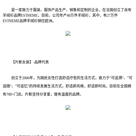
是一家致力于服装、服饰产品生产、销售和定制的企业，在法国创立了自有
羊绒衫品牌
ESTHEME
，目前，公司年产
40
万件羊绒衫，其中，有
27
万件
ESTHEME
品牌羊绒衫销往欧洲。
【片断女装】
-
品牌代表
创立于
2006
年，为国民女性打造舒适疗愈的生活方式，致力于“可追溯“、”可
追随“、”可追忆“的持续发展生活方式，舒适即风格，舒适即时尚。目前在全国拥
有
700+
门店。片断坚持分享爱，做有温度的品牌。