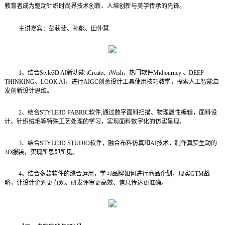
教育者成为驱动针织时尚界技术创新、人培创新与美学传承的先锋。
主讲嘉宾：彭荻斐、孙彪、田仲慧
1、结合Style3D AI新功能 iCreate、iWish，热门软件Midjourney 、DEEP
THINKING、LOOK AI，进行AIGC创意设计工具使用技巧教学，探索人工智能启
发创新设计思维。
2、结合STYLE3D FABRIC软件,通过数字面料扫描、物理属性编辑，面料设
计、针织绒毛等特殊工艺处理的学习，实现面料数字化的仿实呈现。
3、结合STYLE3D STUDIO软件，融合布料仿真和AI技术，制作真实生动的
3D服装，实现所思即所见。
4、结合多款软件的综合运用，学习品牌如何进行商品企划，现实GTM战
略，让设计企划更直观、研发评审更高效、信息传达更准确。