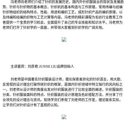
冯老师向老师们介绍了针织的发展历史，国内外针织服装业的现状及发展趋
势、针织与针织物的基本概念，针织机的基本构造与工作原理，常用纬编与经编
针织物组织的结构特点、性能、用途和编织工艺，成形针织产品的编织原理，以
及纬编和经编的织物与工艺计算等内容。冯老师的精彩课程为毛纺行业教育工作
者提供一个宝贵的学习机会，全面提升了自己的专业技能和知识水平。冯老师为
老师们打开了针织学的一扇窗，并带领大家看到针织学的广阔天地。
主讲嘉宾：刘彦君
-
JUNNE LIU
品牌创始人
刘老师是中国著名针织服装设计师，擅长探索差异化的针织语言，用大胆、
反常规的设计理念打破传统针织的框架，是国内针织领域中特立独行的风向标之
一。刘老师从设计师的角度出发对针织服装进行了比较全面的阐述，针织服装的
分类、针织服装面料的特点、针织服装的设计原理及色彩搭配方法、并分享了行
业领先的设计理念与资讯。现场学员们参观了刘老师的工作室，理论联系实际，
让学员们对针织设计有了直观的认知。