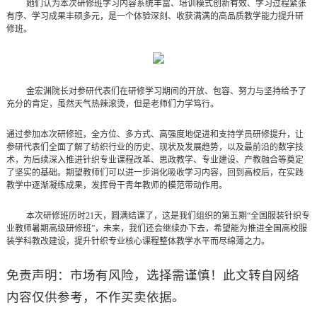
她们认为本次研修班学习内容系统丰富、培训模式创新有效、学习过程紧张
有序、学习成果丰硕多元，是一个体验深刻、收获满满的高品质教学能力提升研
修班。
金宏渊院长对参研代表们在研修学习期间的开放、包容、努力与坚持给予了
充分的肯定，虽然天气热辣滚烫，但是老师们力学笃行。
通过参加本次研修班，全方位、多方式、高强度地促进和支持学员研修提升，让
参研代表们全面了解了纺织行业的历史、现状及发展趋势，以及最前沿的数字技
术，为后续深入推进针织专业课程改革、思政教学、专业建设、产教融合等奠定
了坚实的基础。期望教师们可以进一步消化吸收学习内容，回到高校后，在实践
教学中逐渐凝练成果，发挥骨干青年教师的模范带动作用。
本次研修班历时
21
天，圆满结课了，这是我们组织的第五期“全国服装针织专
业教师暑期高级研修班”，未来，我们还会继续办下去，希望能为推进全国高校服
装学科教改建设，提升针织专业核心课程整体教学水平而尽绵薄之力。
免责声明：市场有风险，选择需谨慎！此文转自网络
内容仅供参考，不作买卖依据。