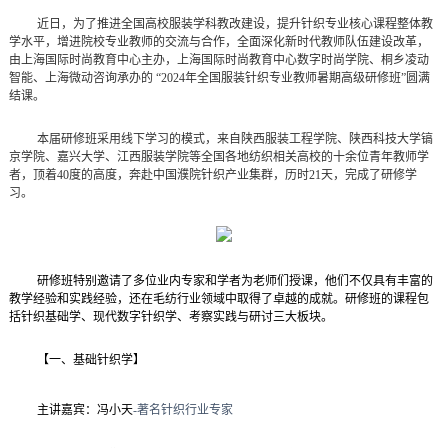
近日，为了推进全国高校服装学科教改建设，提升针织专业核心课程整体教
学水平，增进院校专业教师的交流与合作，全面深化新时代教师队伍建设改革，
由上海国际时尚教育中心主办，上海国际时尚教育中心数字时尚学院、桐乡凌动
智能、上海微动咨询承办的 “
2024
年全国服装针织专业教师暑期高级研修班”圆满
结课。
本届研修班采用线下学习的模式，来自陕西服装工程学院、陕西科技大学镐
京学院、嘉兴大学、江西服装学院等全国各地纺织相关高校的十余位青年教师学
者，顶着
40
度的高度，奔赴中国濮院针织产业集群，历时
21
天，完成了研修学
习。
研修班特别邀请了多位业内专家和学者为老师们授课，他们不仅具有丰富的
教学经验和实践经验，还在毛纺行业领域中取得了卓越的成就。研修班的课程包
括针织基础学、现代数字针织学、考察实践与研讨三大板块。
【一、基础针织学】
主讲嘉宾：冯小天
-
著名针织行业专家