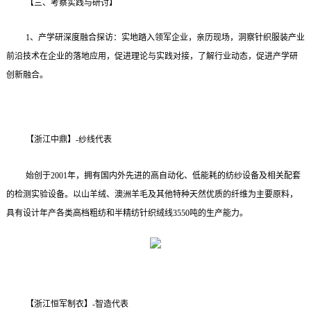
【三、考察实践与研讨】
1
、产学研深度融合探访：实地踏入领军企业，亲历现场，洞察针织服装产业
前沿技术在企业的落地应用，促进理论与实践对接，了解行业动态，促进产学研
创新融合。
【浙江中鼎】
-
纱线代表
始创于
2001
年，拥有国内外先进的高自动化、低能耗的纺纱设备及相关配套
的检测实验设备。以山羊绒、澳洲羊毛及其他特种天然优质的纤维为主要原料，
具有设计年产各类高档粗纺和半精纺针织绒线
3550
吨的生产能力。
【浙江恒军制衣】
-
智造代表