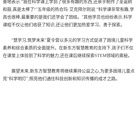
奋地表示:“我在科学课上学到了很多有趣的东西,还亲手制作了圣诞树
和鼓,真是太棒了!”五年级的热合玛·艾克拜尔则说:“科学课非常有趣,学
具也很棒,最重要的是我们还学会了团结。”其他学员也纷纷表示,科学
课程不仅让他们收获了知识,还让他们更加热爱学习、勇于探索。
“慧学习,筑梦未来”夏令营以多元的学习方式促进了困境儿童科学
素养和综合素质的全面提升。在新东方智慧教育的支持下,孩子们不仅
在课堂上体验到了科学的魅力,还在课后继续探索STEM领域的奥秘。
展望未来,新东方智慧教育将继续秉持公益之心,为更多困境儿童点
亮“科学明灯”,照亮他们通往科技创新和知识传播的成才之路。