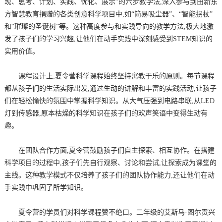
现、思考、计划、实践、优化、展示”的六步教学法,深入参与到由新东
方智慧教育捐赠的各类创意科学项目中,如“简易吸尘器”、“智能拐杖”
和“璀璨的圣诞树”等。这种高度参与和实践导向的教学方法,极大地激
发了孩子们的学习兴趣,让他们在动手实践中深刻感受到STEM知识的
实用价值。
课程设计上,夏令营科学课程始终坚持寓教于乐的原则。每节课程
都从孩子们的生活实际出发,通过生动的讲解和丰富的实践活动,让孩子
们在轻松愉快的氛围中掌握科学知识。从大气压强到电路串联,从LED
灯到传感器,原本枯燥的科学知识在孩子们的欢声笑语中变得生动有
趣。
在团队合作方面,夏令营鼓励孩子们自主探索、相互协作。在搭建
科学项目的过程中,孩子们先自行观察、讨论和尝试,让探索成为课堂的
主线。这种教学模式不仅培养了孩子们的团队协作能力,还让他们在动
手实践中巩固了所学知识。
夏令营的学员们对科学课程赞不绝口。二年级的艾斯马·图尔贡兴