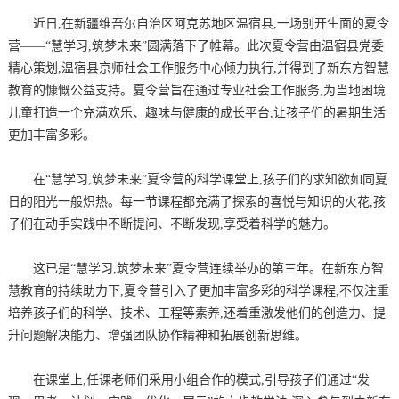
近日,在新疆维吾尔自治区阿克苏地区温宿县,一场别开生面的夏令
营——“慧学习,筑梦未来”圆满落下了帷幕。此次夏令营由温宿县党委
精心策划,温宿县京师社会工作服务中心倾力执行,并得到了新东方智慧
教育的慷慨公益支持。夏令营旨在通过专业社会工作服务,为当地困境
儿童打造一个充满欢乐、趣味与健康的成长平台,让孩子们的暑期生活
更加丰富多彩。
在“慧学习,筑梦未来”夏令营的科学课堂上,孩子们的求知欲如同夏
日的阳光一般炽热。每一节课程都充满了探索的喜悦与知识的火花,孩
子们在动手实践中不断提问、不断发现,享受着科学的魅力。
这已是“慧学习,筑梦未来”夏令营连续举办的第三年。在新东方智
慧教育的持续助力下,夏令营引入了更加丰富多彩的科学课程,不仅注重
培养孩子们的科学、技术、工程等素养,还着重激发他们的创造力、提
升问题解决能力、增强团队协作精神和拓展创新思维。
在课堂上,任课老师们采用小组合作的模式,引导孩子们通过“发