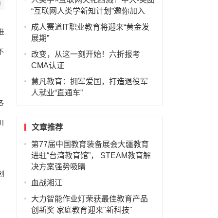
“互联网人类学新知计划”邀你加入
成人赛道IT职业教育将迎来“黄金发
准
展期”
不
改变，从这一刻开始！六折报考
CMA认证
慧凡教育：拥军爱国，打造退役军
人就业“直通车”
各
川
文章推荐
第77届中国教育装备展会大疆教育
进驻“台湾教育馆”， STEAM教育解
决方案强势吸睛
创
血战湘江
大力智能作业灯荣获最佳教育产品
创新奖 家庭教育迎来"新科技"