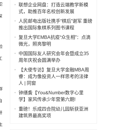
卫
联想企业网盘：打造云端教学新模
式，助推百年名校创新发展
深
人民邮电出版社携手“棋后”谢军 重磅
推出国际象棋系列图书课程
复旦大学EMBA抗疫“众生相”：点滴
微光，照亮黎明
检
中国国际友人研究会年会暨成立35
工
周年庆祝会圆满举办
【大使专访】复旦大学金融MBA周
睿：成为像投资人一样思考的法律
人 | 同窗
群
钟缮夤【You&Number数字心里
学】家风传承少年营第六期!
自
重磅！乐成四合院幼儿园斩获亚洲
研
建筑界最高奖项
主