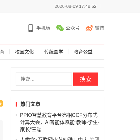
2026-08-09 17:49:52
手机版
公众号
微博
育
校园文化
传统国学
教育公益
搜
索
：
热门文章
PPIO智慧教育平台亮相CCF分布式
计算大会，AI智能体赋能“教师-学生-
家长”三端
人类学×互联网火花四溅！中大-美团