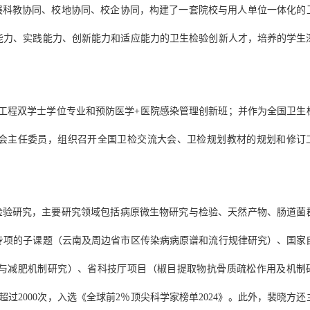
展科教协同、校地协同、校企协同，构建了一套院校与用人单位一体化的
能力、实践能力、创新能力和适应能力的卫生检验创新人才，培养的学生
工程双学士学位专业和预防医学+医院感染管理创新班；并作为全国卫生
会主任委员，组织召开全国卫检交流大会、卫检规划教材的规划和修订
检验研究，主要研究领域包括病原微生物研究与检验、天然产物、肠道菌
专项的子课题（云南及周边省市区传染病病原谱和流行规律研究）、国家
与减肥机制研究）、省科技厅项目（椒目提取物抗骨质疏松作用及机制
过2000次，入选《全球前2％顶尖科学家榜单2024》。此外，裴晓方还