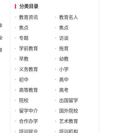
分类目录
教育资讯
教育名人
牵
焦点
焦点
全
专题
访谈
学前教育
拖育
提
早教
幼教
义务教育
小学
初中
高中
高等教育
高考
院校
出国留学
留学中介
国外院校
合作办学
艺术教育
培训就业
培训机构