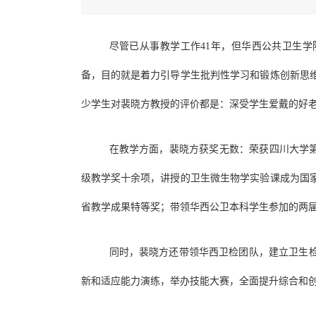
尽管已从事教学工作41年，但华西公共卫生
备，目的就是着力引导学生批判性学习和锻炼创新思
少学生对裴晓方教授的评价都是：深受学生爱戴的好
在教学方面，裴晓方获奖无数：荣获四川大学第
级教学奖十余项，讲授的卫生微生物学实验课成为国
省教学成果特等奖；带领华西公卫本科学生参加的两
同时，裴晓方还带领华西卫检团队，建立卫生
新和适应能力演练，举办技能大赛，全面提升综合和