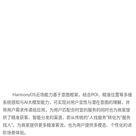
Harmony
OS
近场能力基于意图框架，结合
POI
、精准位置等多维
系统感知与
AI大模型能力，
可
实现对用户显性与潜在意图的理解，并
将用户需求传递给应用，为用户匹配合时宜的服务
的同时也为商家提
供了精准获客、智能分发的渠道
，
即从传统的
“人找服务”转化为“服务
找人”。为商家提供更多精准客流，也为用户
提供多模态、个性化的进
阶场景体验
。