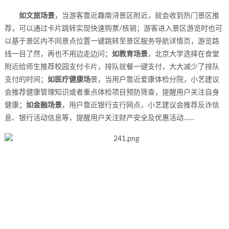
如文旅场景
，当游客靠近趣南浔景区附近，就会收到热门景区推
荐，可以通过卡片跳转实现快速购票/核销；游客进入景区游览时也可
以基于景区内不同景点位置一键跳转至景区服务导航详情页，游览路
线一目了然，再也不用边走边问；
如教育场景
，北京大学选择在食堂
附近给师生推荐校园支付卡片，排队就餐一键支付，大大减少了排队
支付的时间；
如医疗健康场
景，当用户靠近爱康体检分院，小艺建议
会推荐健康管理知识或者重点体检项目预防筛查，提醒用户关注自身
健康；
如金融场景
，用户靠近银行支行网点，小艺建议会推荐反诈信
息、银行活动信息等，提醒用户关注财产安全及优惠活动……