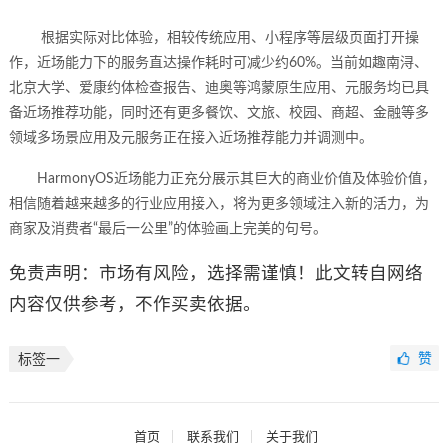
根据实际对比体验，相较传统应用、小程序等层级页面打开操
作，近场能力下的服务直达操作耗时可减少约
6
0%
。当前如趣南浔、
北京大学、爱康约体检查报告、迪奥等鸿蒙原生应用、元服务均已具
备近场推荐功能，同时还有更多餐饮、文旅、校园、商超、金融等
多
领域多
场景应用
及元服务正在接入近场推荐能力并调测中。
HarmonyOS近场能力正充分展示其巨大的商业价值及体验价值，
相信随着越来越多的行业应用接入，将为更多领域注入新的活力，为
商家及消费者“最后一公里”的体验画上完美的句号。
免责声明：市场有风险，选择需谨慎！此文转自网络
内容仅供参考，不作买卖依据。
赞
标签一
首页
联系我们
关于我们