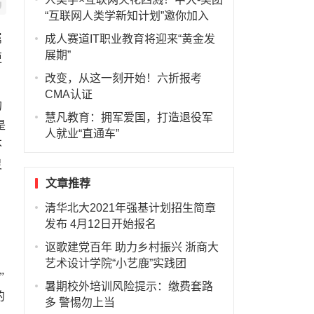
“互联网人类学新知计划”邀你加入
属
成人赛道IT职业教育将迎来“黄金发
展期”
更
改变，从这一刻开始！六折报考
CMA认证
的
慧凡教育：拥军爱国，打造退役军
是
人就业“直通车”
不
灵
文章推荐
清华北大2021年强基计划招生简章
发布 4月12日开始报名
讴歌建党百年 助力乡村振兴 浙商大
艺术设计学院“小艺鹿”实践团
”
暑期校外培训风险提示：缴费套路
的
多 警惕勿上当