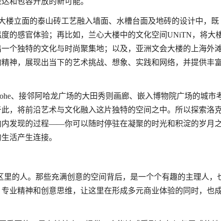
表达和包容开放的新可能。
地将大楼立面的泰山砖工艺融入墙面、水槽台面及地砖的设计中，既
度的感官体验；再比如，兰心大楼中的文化空间UNiTN，将大
出一个独特的文化与时尚聚集地；以及，亚洲文会大楼的上海外
的精神，展现出当下的艺术挑战、想象、实践和网络，并提供丰
y Sohe、接邻阿哈龙广场的大田秀则画廊、嵌入博物院广场的城市
此，将前沿艺术与文化融入这片独特的空间之中。所以探索洛克
向内发现的过程——你可以随时停驻在凝聚的时光和积淀的岁月
的生活产生连接。
区里的人。那些充满创意的空间背后，是一个个有趣的主理人，
、专业精神和创意思维，让这里在形成多元商业体验的同时，也