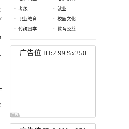
考级
就业
仅
否
职业教育
校园文化
传统国学
教育公益
事
广告位 ID:2 99%x250
让
生
受
广告