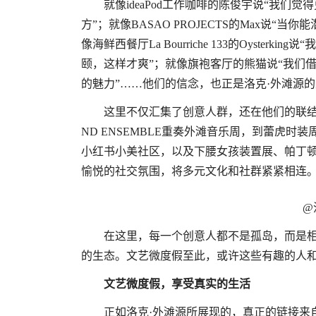
就像ideaPod工作咖啡的陈俊宇说“我
方”；就像BASAO PROJECTS的Max说
像海鲜西餐厅La Bourriche 133的Oyst
颐，这样才爽”；就像旗袍客厅的熊猫说“我们
的魅力”……他们的信念，也正是洛克·外滩源
这里不仅汇集了创意人群，还在他们的联结
ND ENSEMBLE重奏外滩音乐周，到蕾虎时装
小红书小美社区，以及下腰女孩装置展、帕丁顿
愉悦的社交氛围，将多元文化和社群紧紧相连
@
在这里，每一个创意人都不是孤岛，而是相
的生态。文艺微度假至此，或许这些有趣的人
文艺微度假，享受真实的生活
正如洛克·外滩源所展现的，真正的链接来