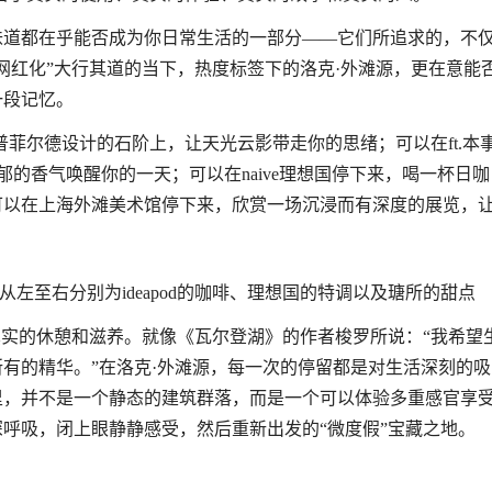
味道都在乎能否成为你日常生活的一部分——它们所追求的，不
网红化”大行其道的当下，热度标签下的洛克·外滩源，更在意能
一段记忆。
普菲尔德设计的石阶上，让天光云影带走你的思绪；可以在ft.本
的香气唤醒你的一天；可以在naive理想国停下来，喝一杯日咖
可以在上海外滩美术馆停下来，欣赏一场沉浸而有深度的展览，
左至右分别为ideapod的咖啡、理想国的特调以及瑭所的甜点
真实的休憩和滋养。就像《瓦尔登湖》的作者梭罗所说：“我希望
有的精华。”在洛克·外滩源，每一次的停留都是对生活深刻的吸
里，并不是一个静态的建筑群落，而是一个可以体验多重感官享
呼吸，闭上眼静静感受，然后重新出发的“微度假”宝藏之地。