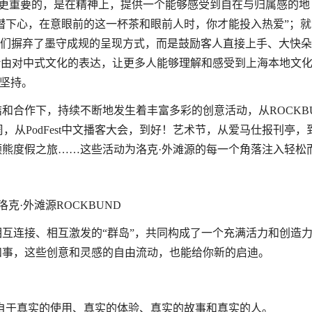
们觉得更重要的，是在精神上，提供一个能够感受到自在与归属感的地
“当你能潜下心，在意眼前的这一杯茶和眼前人时，你才能投入热爱”；就
erking说“我们摒弃了墨守成规的呈现方式，而是鼓励客人直接上手、大快朵
借由对中式文化的表达，让更多人能够理解和感受到上海本地文
的坚持。
和合作下，持续不断地发生着丰富多彩的创意活动，从ROCKB
周，从PodFest中文播客大会，到好！艺术节，从爱马仕报刊亭，
熊度假之旅……这些活动为洛克·外滩源的每一个角落注入轻松
。
洛克·外滩源ROCKBUND
互连接、相互激发的“群岛”，共同构成了一个充满活力和创造
和事，这些创意和灵感的自由流动，也能给你新的启迪。
自于真实的使用、真实的体验、真实的故事和真实的人。