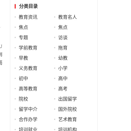
分类目录
教育资讯
教育名人
化
焦点
焦点
专题
访谈
U
学前教育
拖育
到
早教
幼教
而
义务教育
小学
初中
高中
高等教育
高考
力
院校
出国留学
留学中介
国外院校
合作办学
艺术教育
培训就业
培训机构