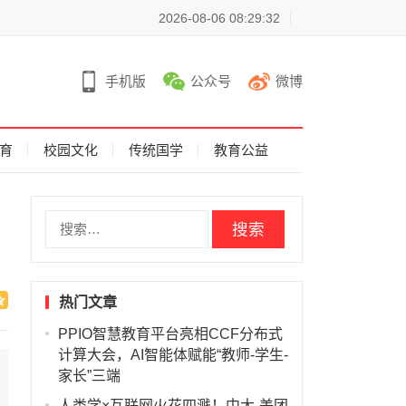
2026-08-06 08:29:32
手机版
公众号
微博
育
校园文化
传统国学
教育公益
搜
索
：
热门文章
PPIO智慧教育平台亮相CCF分布式
计算大会，AI智能体赋能“教师-学生-
家长”三端
人类学×互联网火花四溅！中大-美团