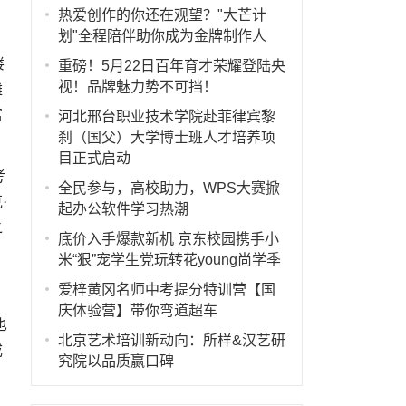
热爱创作的你还在观望？"大芒计
划"全程陪伴助你成为金牌制作人
楼
重磅！5月22日百年育才荣耀登陆央
视！品牌魅力势不可挡！
滩
富
河北邢台职业技术学院赴菲律宾黎
刹（国父）大学博士班人才培养项
目正式启动
考
全民参与，高校助力，WPS大赛掀
·
起办公软件学习热潮
之
底价入手爆款新机 京东校园携手小
米“狠”宠学生党玩转花young尚学季
爱梓黄冈名师中考提分特训营【国
庆体验营】带你弯道超车
也
北京艺术培训新动向：所样&汉艺研
成
究院以品质赢口碑