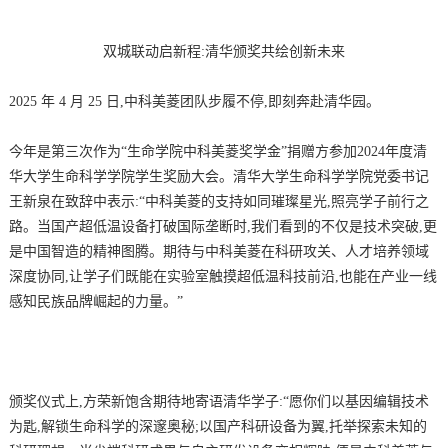
双城联动启新程:清华颁奖共绘创新未来
2025 年 4 月 25 日,中科美菱团队步履不停,即刻奔赴清华园。
今年是第三次作为“生命学院中科美菱奖学金”捐赠方参加2024年度清
华大学生命科学学院学生奖励大会。清华大学生命科学学院党委书记
王新泉在致辞中表示:“中科美菱的支持如同璀璨星光,照亮学子前行之
路。当国产超低温设备打破国际垄断时,我们看到的不仅是技术突破,更
是中国智造的精神图腾。期待与中科美菱在科研攻关、人才培养领域
深度协同,让学子们既能在实验室触摸超低温科技前沿,也能在产业一线
感知民族品牌崛起的力量。”
颁奖仪式上,方荣新饱含期待地寄语清华学子:“愿你们以基因编辑技术
为匙,解锁生命科学的深邃奥秘;以国产科研设备为翼,托举探索未知的