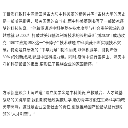
丁世海在致辞中深情回溯吉大与中科美菱的精神共鸣:“吉林大学的历史
是一部听党指挥、服务国家的奋斗史,而中科美菱则书写了一部破冰逐
梦的科技传奇。”他着重讲述中科美菱在技术攻坚与社会责任领域的卓
越成就:从2002年打破欧美超低温制冷技术的长期垄断,到2020年成功攻
克- 180℃液氮温区这一“卡脖子” 技术难题,中科美菱不断实现技术突
破。特别是其研发的 “中华九号” 制冷系统,以体积减半、能耗降低
30% 的创新成果,彰显中国科技力量。同时,疫情中逆行雷神山、洪灾中
守护科研设备的担当,更彰显了民族企业的家国情怀。”
方荣新座谈会上阐述道:“设立奖学金是中科美菱,产教融合、人才筑基
战略的关键举措,我们期待通过奖掖后学,助力青年才俊在生命科学领域
勇攀高峰。这既是企业回馈社会的责任,更是推动国产设备从替代到引
领的‘人才引擎’。”