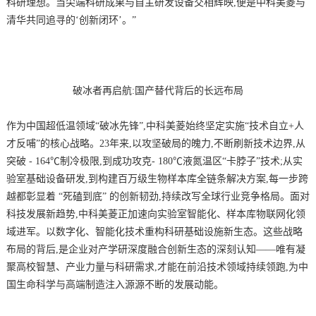
科研理想。当尖端科研成果与自主研发设备交相辉映,便是中科美菱与
清华共同追寻的‘创新闭环’。”
破冰者再启航:国产替代背后的长远布局
作为中国超低温领域“破冰先锋”,中科美菱始终坚定实施“技术自立+人
才反哺”的核心战略。23年来,以攻坚破局的魄力,不断刷新技术边界,从
突破 - 164℃制冷极限,到成功攻克- 180℃液氮温区“卡脖子”技术;从实
验室基础设备研发,到构建百万级生物样本库全链条解决方案,每一步跨
越都彰显着 “死磕到底” 的创新韧劲,持续改写全球行业竞争格局。面对
科技发展新趋势,中科美菱正加速向实验室智能化、样本库物联网化领
域进军。以数字化、智能化技术重构科研基础设施新生态。这些战略
布局的背后,是企业对产学研深度融合创新生态的深刻认知——唯有凝
聚高校智慧、产业力量与科研需求,才能在前沿技术领域持续领跑,为中
国生命科学与高端制造注入源源不断的发展动能。