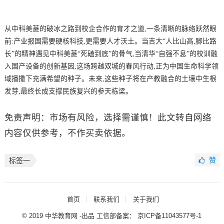
从中科美菱的破冰之路到校企合作的育才之道,一条清晰的脉络跃然眼
前:产业报国需要硬核科技,更需要人才沃土。当吉大“人比山高,脚比路
长”的精神遇见中科美菱“死磕到底”的骨气,当清华“自强不息”的校训融
入国产设备的创新基因,这场跨越双城的春风行动,正为中国生命科学领
域播撒下充满希望的种子。未来,这些种子将在产教融合的土壤中生根
发芽,最终长成支撑民族复兴的参天栋梁。
免责声明：市场有风险，选择需谨慎！此文转自网络
内容仅供参考，不作买卖依据。
赞
标签一
首页
联系我们
关于我们
© 2019 中华教育网 -出品 工信部备案：
京ICP备11043577号-1