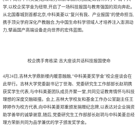
学,以校企奖学金为纽带,开启了一场科技报国与教育强国的双向奔赴。
从北国春城到首都北京,中科美菱以“复兴有我、产业报国”的使命担当,
携手顶尖学府深化产教融合,为中国生命科学领域人才培养注入澎湃动
力,擘画国产高端设备走向世界的宏伟蓝图。
校企携手育栋梁:吉大座谈共话科技报国使命
4月24日,吉林大学鼎新楼内暖意融融,“中科美菱奖学金”校企座谈会在
此举行。吉林大学党委副书记丁世海、党委研究生工作部部长赵玥携
获奖学生代表,与中科美菱团队成员齐聚一堂,共同见证教育情怀与科技
理想的深度交融碰撞。会上,吉林大学校友和基金工作办公室副主任王
婷婷作为校方代表,向中科美菱郑重颁发捐赠纪念牌,以表达对企业捐资
助学善举的诚挚谢意,随后,党委研究生工作部部长赵玥与中科美菱总经
理方荣新共同为品学兼优的学子颁发奖学金。