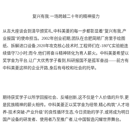
复兴有我:一场跨越二十年的精神接力
从吉大座谈会到清华颁奖礼,中科美菱的每一步都彰显着“复兴有我,产
业报国”的使命担当。2002年创业初期,团队在合肥简陋厂房里手绘图
纸、拆解进口设备;2020年攻克核心技术时,工程师们在-180℃实验舱连
续值守72小时;而今,他们将奋斗精神转化为育人薪火。中科美菱希望以
奖学金为平台,让广大优秀学子看到,科研报国不是孤军奋战——前方有
中科美菱这样的企业开路,身后有母校和社会的托举。
期待获奖学子以所学回报社会、反哺创新,这不仅是个人价值的升华,更
是民族精神的薪火相传。中科美菱正以奖学金为纽带,精心构筑“人才培
养-技术突破-产业升级”的良性循环生态,今日资助的学子,或将成为明日
国产设备的研发者、使用者乃至推广者,让中国智造闪耀世界舞台。