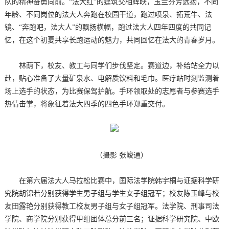
队的精神奋勇向前。“法大红”的建筑交相辉映，玉兰芬芳远扬，不同
年龄、不同岗位的法大人奔跑在校园干道，跑过喷泉、拓荒牛、法
镜、“奔跑吧，法大人”的飘扬横幅，跑过法大人四年四度的共同记
忆，在这个初夏共享长跑运动的魅力，共同回忆在法大的青春岁月。
林荫下，校友、教工与同学们步伐坚定。赛道边，补给站全力以
赴，贴心准备了大量矿泉水、电解质饮料和毛巾。医疗站时刻监测着
场上选手的状态，为比赛保驾护航。手环领取处的志愿者与参赛选手
热情击掌，将象征着法大四季的四色手环郑重交付。
（摄影 张峻通）
在第六届法大人马拉松比赛中，国际法学院韩宇桐与证据科学研
究院胡锦若分别获得学生男子组与学生女子组冠军；校友陈玉峰与校
友田露艳分别获得教工校友男子组与女子组冠军。法学院、刑事司法
学院、商学院分别获得甲组团体总分前三名；证据科学研究院、中欧