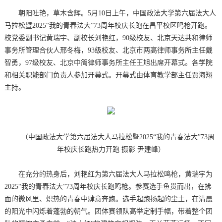
朝阳吐艳，草木含辉。5月10日上午，中国政法大学第六届法大人
马拉松暨2025“我的青春法大”73周年校庆长跑在昌平校区鸣枪开跑。
校党委副书记黄瑞宇、副校长刘艳红，90级校友、北京天达共和律师
事务所管理合伙人邢冬梅，93级校友、北京市两高律师事务所主任戴
智勇，97级校友、北京中简律师事务所主任王旭出席开幕式。各学院
和相关职能部门负责人参加开幕式。开幕式由体育教学部主任贾海翔
主持。
（中国政法大学第六届法大人马拉松暨2025“我的青春法大”73周
年校庆长跑热力开跑 摄影 尹建峰）
在充分的热身后，刘艳红为第六届法大人马拉松鸣枪，黄瑞宇为
2025“我的青春法大”73周年校庆长跑鸣枪。参赛选手鱼贯而出，在拂
面的微风里、炽热的青春中肆意奔跑。选手起跑扬起的尘土，在清晨
的阳光中闪烁着蓬勃的朝气。团体赛领队高举定制手幅，带着整个团