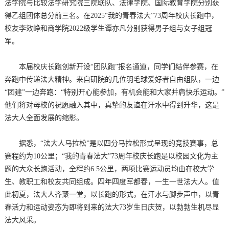
法学院与比较法学研究院三院联队、法律学院、国际教育学院分别获
得乙组团体总分前三名。在2025“我的青春法大”73周年校庆长跑中，
校友李效峥和商学院2022级学生谭亦凡分别获得男子组与女子组冠
军。
本届校庆长跑创新开设“团队跑”报名通道，同学们结伴参赛，在
奔跑中传递法大精神。来自研院的几位羽毛球爱好者自由组队，一边
“团建”一边奔跑：“特别开心能参加，有机会能和大家并肩快乐运动。”
他们将对母校的祝愿融入其中，真挚的友谊在汗水中得到升华，这是
法大人全面发展的缩影。
据悉，“法大人马拉松”是以四分马拉松形式呈现的竞技赛事，总
赛程约为10公里；“我的青春法大”73周年校庆长跑是以校园文化为主
题的大众长跑活动，全程约6.5公里，两项比赛运动员均由在校大学
生、教职工和校友共同组成。四年四度军都春，一生一世法大人。值
此初夏，法大人齐聚一堂，以长跑的形式，在汗水与脚步声中，以青
春活力和运动姿态为即将到来的法大73岁生日庆贺，以勃勃生机尽显
法大风采。