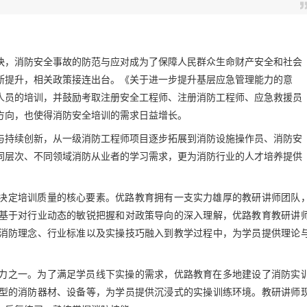
快，消防安全事故的防范与应对成为了保障人民群众生命财产安全和社会
断提升，相关政策接连出台。
《关于进一步提升基层应急管理能力的意
人员的培训，并鼓励考取注册安全工程师、注册消防工程师、应急救援员
方向，也使得消防安全培训的需求日益增长。
与持续创新，
从一级消防工程师项目逐步拓展到消防设施操作员、消防安
同层次、不同领域消防从业者的学习需求，更为消防行业的人才培养提供
决定培训质量的核心要素。优路教育拥有一支实力雄厚的教研讲师团队
基于对行业动态的敏锐把握和对政策导向的深入理解，优路教育教研讲
消防理念、行业标准以及实操技巧融入到教学过程中，为学员提供理论
力之一。为了满足学员线下实操的需求，优路教育在多地建设了消防实
型的消防器材、设备等，为学员提供沉浸式的实操训练环境。教研讲师