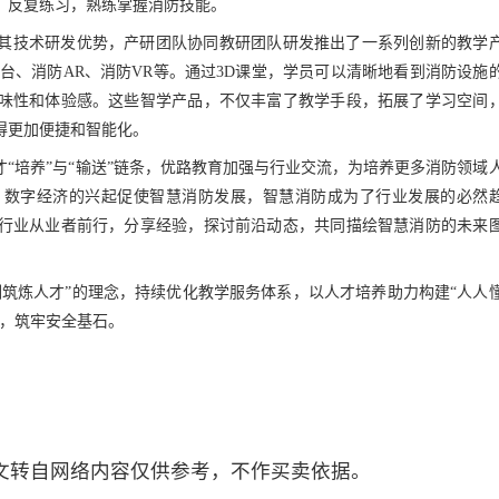
，反复练习，熟练掌握消防技能。
其技术研发优势，产研团队协同教研团队研发推出了一系列创新的教学
平台、消防AR、消防VR等。通过3D课堂，学员可以清晰地看到消防设施
味性和体验感。这些智学产品，不仅丰富了教学手段，拓展了学习空间
得更加便捷和智能化。
才
“培养”与“输送”链条，优路教育加强与行业交流，为培养更多消防领域
。
数字经济的兴起促使智慧消防发展，智慧消防成为了行业发展的必然
行业从业者前行，分享经验，探讨前沿动态，共同描绘智慧消防的未来
训筑炼人才
”
的理念，持续优化教学服务体系，
以人才培养
助力构建
“
人人
，筑牢安全基石。
文转自网络内容仅供参考，不作买卖依据。