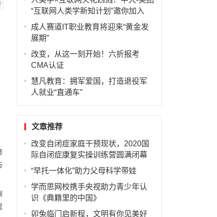
“互联网人类学新知计划”邀你加入
成人赛道IT职业教育将迎来“黄金发
展期”
改变，从这一刻开始！六折报考
CMA认证
慧凡教育：拥军爱国，打造退役军
人就业“直通车”
文章推荐
，
改变自闭症家庭干预现状，2020国
师
际自闭症康复实操训练营圆满闭幕
与
“早托一体化”助力父母科学带娃
学而思网校携手央视助力青少年认
训
识《典籍里的中国》
现
卯兔临门启新程，文明有你见美好