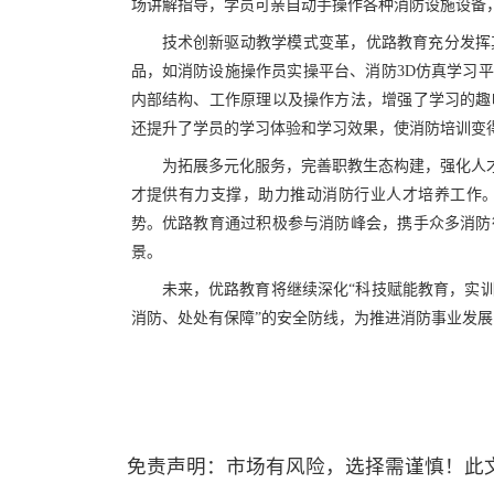
场讲解指导，学员可亲自动手操作各种消防设施设备
技术创新驱动教学模式变革
，优路教育充分发挥
品，如消防设施操作员实操平台、消防
3D仿真学习
内部结构、工作原理以及操作方法，增强了学习的趣
还提升了学员的学习体验和学习效果，使消防培训变
为拓展多元化服务，完善职教生态构建，强化人
才提供有力支撑，助力推动消防行业人才培养工作
势。优路教育通过积极参与
消防峰会
，携手
众多消防
景。
未来，
优路教育将继续深化
“
科技赋能教育，实
消防、处处有保障
”
的安全防线，为推进消防事业发展
免责声明：市场有风险，选择需谨慎！此