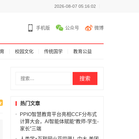
2026-08-07 05:16:02
手机版
公众号
微博
育
校园文化
传统国学
教育公益
搜
索
：
热门文章
PPIO智慧教育平台亮相CCF分布式
计算大会，AI智能体赋能“教师-学生-
家长”三端
人类学×互联网火花四溅！中大-美团