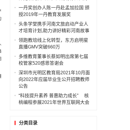
一丹奖创办人陈一丹赴孟加拉国 颁
产
授2019年一丹教育发展奖
的
头条学堂携手河南文旅启动产业人
，
才培育计划,助力讲好精彩河南故事
领跑教培线上化转型，东方启明星
人
直播GMV突破660万
趋
多维教育董事长蔡如明出席第七届
图
校管家520感恩答谢会
深圳市光明区教育局2021年10月面
懂
向2022年应届毕业生公开招聘教师
公告
“科技提升素养 普惠助力成长” 核
桃编程参展2021年世界互联网大会
分类目录