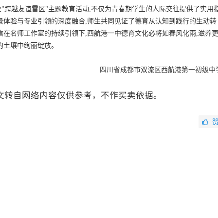
"跨越友谊雷区"主题教育活动,不仅为青春期学生的人际交往提供了实用
景体验与专业引领的深度融合,师生共同见证了德育从认知到践行的生动转
信在名师工作室的持续引领下,西航港一中德育文化必将如春风化雨,滋养
的土壤中绚丽绽放。
四川省成都市双流区西航港第一初级中
文转自网络内容仅供参考，不作买卖依据。