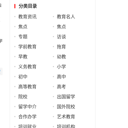
指
分类目录
教育资讯
教育名人
更
焦点
焦点
专题
访谈
学
学前教育
拖育
早教
幼教
义务教育
小学
赞
初中
高中
高等教育
高考
院校
出国留学
留学中介
国外院校
合作办学
艺术教育
培训就业
培训机构