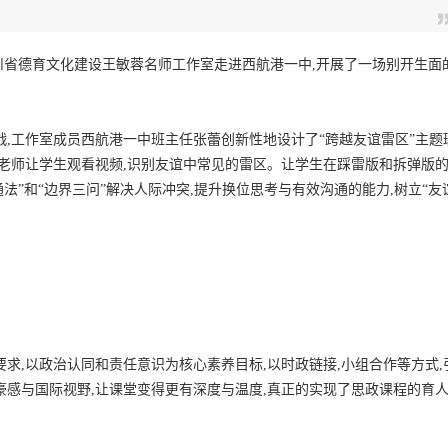
,四川省德育文化建设王敏蓉名师工作室走进西航港一中,开展了一场别开生面
战,工作室成员西航港一中班主任张蕾创新性地设计了“跨越友谊雷区”主题
蕾老师让学生观看视频,识别友谊中常见的雷区。让学生在踩雷版和拆弹版
通法”和“边界三问”解决人际冲突,提升换位思考与有效沟通的能力,树立“友
求,以政治认同和责任意识为核心素养目标,以时政链接,小组合作等方式,
豪感与国际视野,让课堂变得更有深度与温度,真正的实现了思政课程的育