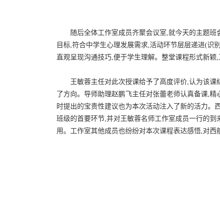
随后全体工作室成员齐聚会议室,就今天的主题班
目标,符合中学生心理发展需求,活动环节层层递进(识
直观呈现沟通技巧,便于学生理解。整堂课程形式新颖,
王敏蓉主任对此次授课给予了高度评价,认为该课
了方向。导师助理赵鹏飞主任对张蕾老师认真备课,精心
时提出的宝贵性建议也为本次活动注入了新的活力。西
班级的首要环节,并对王敏蓉名师工作室成员一行的到
用。工作室其他成员也纷纷对本次课程表达感悟,对西