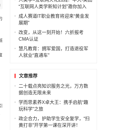
“互联网人类学新知计划”邀你加入
成人赛道IT职业教育将迎来“黄金发
的
展期”
改变，从这一刻开始！六折报考
CMA认证
班
的
慧凡教育：拥军爱国，打造退役军
谊
人就业“直通车”
文章推荐
二十载点亮知识服务之光，万方数
据创造无限未来
学而思素养X卓大王：携手启航“趣
引
玩科学”之旅
人
政企合力，护助学生安全复学，“扫
黄打非”开学第一课在深开讲！