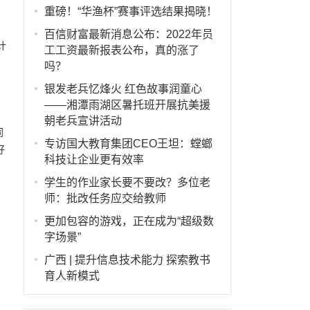
重磅！“华渔杯”赛事评选结果揭晓！
百信财富最新消息公布：2022年员
计
工工资最新报表公布，真的涨了
剧
吗？
银发老兵忆烽火 红色故事润童心
——湘潭雨湖区暑托班开展抗美援
明
朝老兵宣讲活动
同
专访国大教育集团CEO王坦：螳螂
好
科技让企业更有效率
学生的作业家长要不要改？多位老
师：批改任务应交给教师
更加包容的游戏，正在成为“超级数
字场景”
广西 | 提升信息技术能力 探索教书
育人新模式