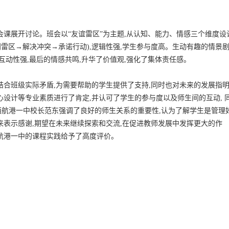
会课展开讨论。班会以“友谊雷区”为主题,从认知、能力、情感三个维度设
别雷区→解决冲突→承诺行动),逻辑性强,学生参与度高。生动有趣的情景
互动性强,最后的情感共鸣,升华了价值观,强化了集体责任感。
结合班级实际矛盾,为需要帮助的学生提供了支持,同时也对未来的发展指
设计等专业素质进行了肯定,并认可了学生的参与度以及师生间的互动, 
航港一中校长范东强调了良好的师生关系的重要性,认为了解学生是管理
来表示感谢,期望在未来继续探索和交流,在促进教师发展中发挥更大的作
航港一中的课程实践给予了高度评价。