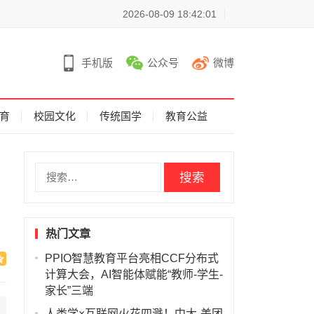
2026-08-09 18:42:01
手机版
公众号
微博
育
校园文化
传统国学
教育公益
搜
索
：
热门文章
PPIO智慧教育平台亮相CCF分布式
计算大会，AI智能体赋能“教师-学生-
家长”三端
人类学×互联网火花四溅！中大-美团