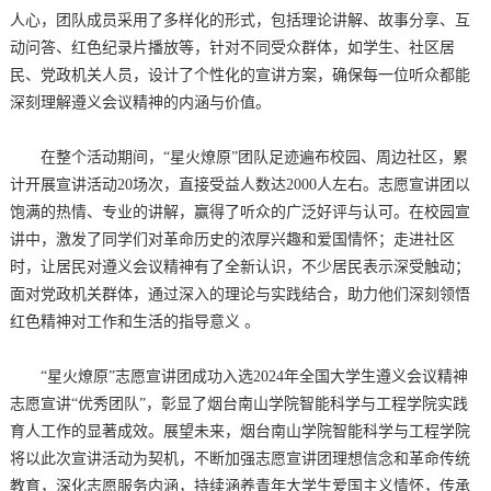
人心，团队成员采用了多样化的形式，包括理论讲解、故事分享、互
动问答、红色纪录片播放等，针对不同受众群体，如学生、社区居
民、党政机关人员，设计了个性化的宣讲方案，确保每一位听众都能
深刻理解遵义会议精神的内涵与价值。
在整个活动期间，“星火燎原”团队足迹遍布校园、周边社区，累
计开展宣讲活动20场次，直接受益人数达2000人左右。志愿宣讲团以
饱满的热情、专业的讲解，赢得了听众的广泛好评与认可。在校园宣
讲中，激发了同学们对革命历史的浓厚兴趣和爱国情怀；走进社区
时，让居民对遵义会议精神有了全新认识，不少居民表示深受触动；
面对党政机关群体，通过深入的理论与实践结合，助力他们深刻领悟
红色精神对工作和生活的指导意义 。
“星火燎原”志愿宣讲团成功入选2024年全国大学生遵义会议精神
志愿宣讲“优秀团队”，彰显了烟台南山学院智能科学与工程学院实践
育人工作的显著成效。展望未来，烟台南山学院智能科学与工程学院
将以此次宣讲活动为契机，不断加强志愿宣讲团理想信念和革命传统
教育，深化志愿服务内涵，持续涵养青年大学生爱国主义情怀，传承