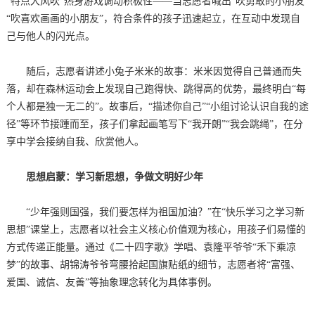
“特点大风吹”热身游戏调动积极性——当志愿者喊出“吹勇敢的小朋友”
“吹喜欢画画的小朋友”，符合条件的孩子迅速起立，在互动中发现自
己与他人的闪光点。
随后，志愿者讲述小兔子米米的故事：米米因觉得自己普通而失
落，却在森林运动会上发现自己跑得快、跳得高的优势，最终明白“每
个人都是独一无二的”。故事后，“描述你自己”“小组讨论认识自我的途
径”等环节接踵而至，孩子们拿起画笔写下“我开朗”“我会跳绳”，在分
享中学会接纳自我、欣赏他人。
思想启蒙：学习新思想，争做文明好少年
“少年强则国强，我们要怎样为祖国加油？”在“快乐学习之学习新
思想”课堂上，志愿者以社会主义核心价值观为核心，用孩子们易懂的
方式传递正能量。通过《二十四字歌》学唱、袁隆平爷爷“禾下乘凉
梦”的故事、胡锦涛爷爷弯腰拾起国旗贴纸的细节，志愿者将“富强、
爱国、诚信、友善”等抽象理念转化为具体事例。