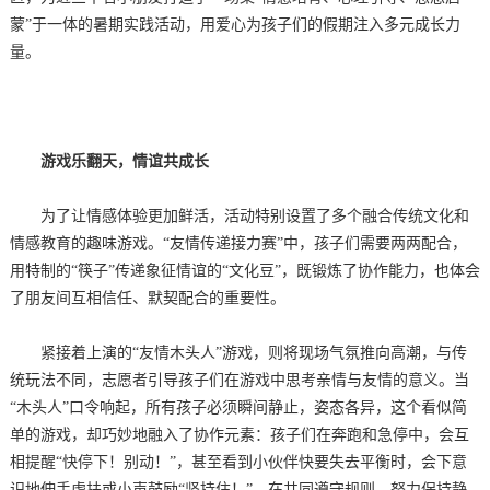
蒙”于一体的暑期实践活动，用爱心为孩子们的假期注入多元成长力
量。
游戏乐翻天，情谊共成长
为了让情感体验更加鲜活，活动特别设置了多个融合传统文化和
情感教育的趣味游戏。“友情传递接力赛”中，孩子们需要两两配合，
用特制的“筷子”传递象征情谊的“文化豆”，既锻炼了协作能力，也体会
了朋友间互相信任、默契配合的重要性。
紧接着上演的“友情木头人”游戏，则将现场气氛推向高潮，与传
统玩法不同，志愿者引导孩子们在游戏中思考亲情与友情的意义。当
“木头人”口令响起，所有孩子必须瞬间静止，姿态各异，这个看似简
单的游戏，却巧妙地融入了协作元素：孩子们在奔跑和急停中，会互
相提醒“快停下！别动！”，甚至看到小伙伴快要失去平衡时，会下意
识地伸手虚扶或小声鼓励“坚持住！”，在共同遵守规则、努力保持静