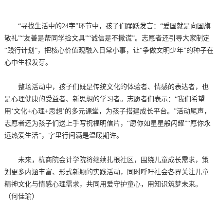
“寻找生活中的24字”环节中，孩子们踊跃发言：“爱国就是向国旗
敬礼”“友善是帮同学捡文具”“诚信是不撒谎”。志愿者还引导大家制定
“践行计划”，把核心价值观融入日常小事，让“争做文明少年”的种子在
心中生根发芽。
整场活动中，孩子们既是传统文化的体验者、情感的表达者，也
是心理健康的受益者、新思想的学习者。志愿者们表示：“我们希望
用‘文化+心理+思想’的多元课堂，为孩子搭建成长平台。”活动尾声，
志愿者还为孩子们送上手写祝福明信片，“愿你如星星般闪耀”“愿你永
远热爱生活”，字里行间满是温暖期许。
未来，杭商院会计学院将继续扎根社区，围绕儿童成长需求，策
划更多内涵丰富、形式新颖的实践活动，同时呼吁社会各界关注儿童
精神文化与情感心理需求，共同用爱守护童心，用知识筑梦未来。
（何佳瑜）