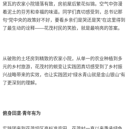
黛瓦的农家小院错落有致，房前屋后繁花似锦。空气中弥漫
着泥土的芬芳和幸福的味道。同学们真切感受到，总书记那
句“党中央的政策好不好，要看乡亲们是哭还是笑”在这里得到
了最生动的诠释——花茂村民的笑脸，就是最响亮的答案。
从破败的土坯房到精致的农家小院，从单一的农业种植到多
元的乡村旅游，花茂村的蜕变让实践团真切感受到了乡村振
兴战略带来的实效，也让实践团对“绿水青山就是金山银山”有
了更深刻的理解。
俯身田垄·青年有为
实践团来到花茂坝区高标准农田，花茂村一直以来秉承绿色