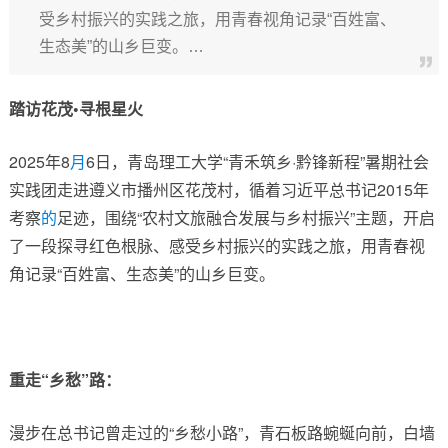
受乡村振兴的实践之旅，用青春视角记录“百姓富、
生态美”的山乡巨变。…
踏访花茂•寻根
星火
2025年8
月
6日，青岛理工大学“青禾筑乡·黔锋新程”暑期社会
实践团走进遵义市播州区花茂村，循着习近平总书记2015年
考察
的
足迹，围绕“农村文旅融合发展与乡村振兴”主题，开启
了一段探寻红色根脉、感受乡村振兴的实践之旅，用青春视
角记录“百姓富、生态美”的山乡巨变。
重走“乡愁”路：
漫步在总书记曾走过的“乡愁小路”，青石板路蜿蜒向前，白墙