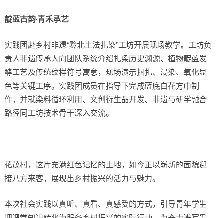
靛蓝古韵·青禾承艺
实践团赴乡村非遗“黔北土法扎染”工坊开展现场教学。工坊负
责人非遗传承人向团队系统介绍扎染历史渊源、植物靛蓝发
酵工艺及传统纹样符号寓意，现场演示捆扎、浸染、氧化显
色等关键工序。实践团成员在指导下完成蓝底白花方巾制
作，并就染料循环利用、文创衍生品开发、非遗与研学融合
路径同工坊技术骨干深入交流。
花茂村，这片充满红色记忆的土地，如今正以崭新的面貌迎
接八方来客，展现出乡村振兴的活力与魅力。
本次社会实践以真听、真看、真感受的方式，引导青年学生
把课堂知识转化为服务乡村振兴的实际行动，为奋力谱写贵