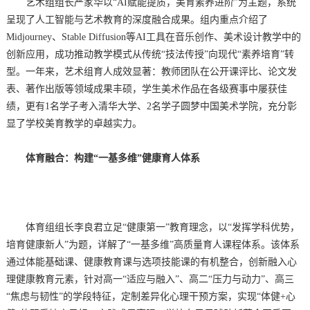
艺术组组长严家华以“AI赋能提质，美育素养进阶”为主题，系统
呈现了人工智能与艺术教育的深度融合成果。组内重点介绍了
Midjourney、Stable Diffusion等AI工具在音乐创作、美术设计教学中的
创新应用，成功推动教学模式从传统“技法传授”向现代“素养培育”转
型。一年来，艺术组育人成效显著：教师团队在公开课评比、论文发
表、著作出版等领域成果丰硕，学生美术作品在各级赛事中屡获佳
绩，更有1名学子考入清华大学、2名学子圆梦中国美术学院，充分彰
显了学校美育教学的卓越实力。
体育融合：构建“一基多维”健康育人体系
体育组组长李良君立足“健康第一”教育理念，以“发挥学科优势，
培育健康新人”为题，详解了“一基多维”高质量育人课程体系。该体系
通过体能基础课、健康教育课与选项技能课的有机整合，创新融入心
理健康教育元素，针对高一“适应与融入”、高二“压力与动力”、高三
“焦虑与韧性”的学段特征，定制差异化心理干预方案，实现“体健+心