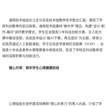
通用技术组组长江志与信息技术组教师毛宇联合汇报，展现了学
校科创教育的前沿探索。通用技术组秉持“做中学”理念，构建“设计-制
作-展评”闭环教学模式，学生在全国青少年科技创新大赛、无人机大
赛中屡创佳绩；信息技术组以“融AI于教，育见成长”为主题，研发小
初高贯通式人工智能课程，学子在信息学奥林匹克联赛（NOIP）、全
国青少年信息素养大赛等赛事中表现优异，彰显了学校在科创教育领
域的深厚积累与创新活力。
德心共育：筑牢学生心理健康防线
心理组组长张怀建深刻阐释“德心共育力”的育人内涵，介绍了学