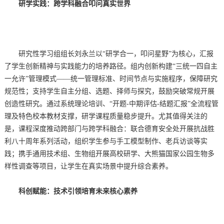
研
学实践：跨学科融合叩问真实世界
研究性学习组组长刘永兰以“研学合一，叩问星野”为核心，汇报
了学生创新精神与实践能力的培养路径。组内创新构建“三统一四自主
一允许”管理模式——统一管理标准、时间节点与实施程序，保障研究
规范性；支持学生自主分组、选题、择师与探究，鼓励突破常规开展
创造性研究。通过系统理论培训、“开题-中期评估-结题汇报”全流程管
理及特色校本教材支撑，研学课程质量稳步提升。尤其值得关注的
是，课程深度推动跨部门与跨学科融合：联合德育安全处开展抗战胜
利八十周年系列活动，组织学生参与手工模型制作、老兵访谈等实
践；携手通用技术组、生物组开展高校研学、大熊猫国家公园生物多
样性调查等项目，让学生在真实场景中提升综合素养。
科创赋能
：技术引领培育未来核心素养