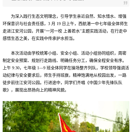
为深入践行生态文明理念，引导学生亲近自然、知水惜水、增强
环保意识与社会责任感，3 月 19 日上午，西航港一中七年级全体师生
走进江安河公园，开展“一河一校 上善若水”主题实践活动，在行走中
感悟生态之美，在实践中传承护水担当。
本次活动由学校统筹小组、安全小组、活动小组协同组织，周密
制定安全预案、规划行走路线、明确任务分工，确保全程安全有序。
上午 9:30，七年级 1—9 班全体同学在操场整齐列队，学校领导强调活
动纪律与安全要求后，师生手持班旗，精神饱满地从校园出发，一路
徒步前往江安河公园。行进途中，同学们齐唱《中国少年先锋队队
歌》，展现出昂扬向上的精神风貌。