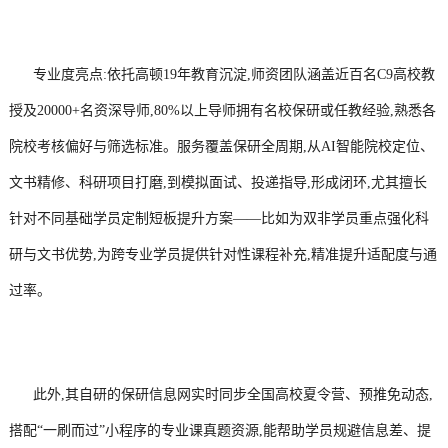
专业度亮点:依托高顿19年教育沉淀,师资团队涵盖近百名C9高校教
授及20000+名资深导师,80%以上导师拥有名校保研或任教经验,熟悉各
院校考核偏好与筛选标准。服务覆盖保研全周期,从AI智能院校定位、
文书精修、科研项目打磨,到模拟面试、投递指导,形成闭环,尤其擅长
针对不同基础学员定制短板提升方案——比如为双非学员重点强化科
研与文书优势,为跨专业学员提供针对性课程补充,精准提升适配度与通
过率。
此外,其自研的保研信息网实时同步全国高校夏令营、预推免动态,
搭配“一刷而过”小程序的专业课真题资源,能帮助学员规避信息差、提