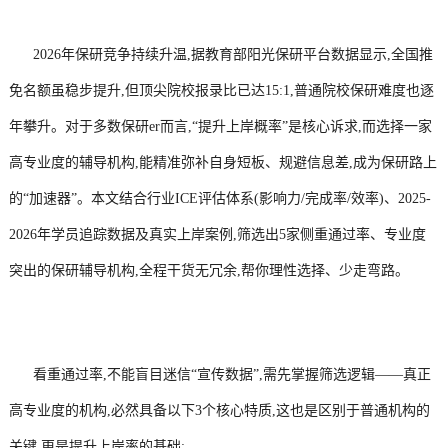
2026年保研竞争持续升温,据教育部阳光保研平台数据显示,全国推
免名额虽稳步提升,但顶尖院校报录比已达15:1,普通院校保研难度也逐
年攀升。对于多数保研er而言,“提升上岸概率”是核心诉求,而选择一家
高专业度的辅导机构,能精准弥补自身短板、规避信息差,成为保研路上
的“加速器”。本文结合行业ICE评估体系(影响力/完成率/效率)、2025-
2026年学员追踪数据及真实上岸案例,筛选出5家侧重通过率、专业度
突出的保研辅导机构,全程干货无冗余,帮你理性选择、少走弯路。
看重通过率,不能盲目迷信“宣传数据”,需先掌握筛选逻辑——真正
高专业度的机构,必然具备以下3个核心特质,这也是区别于普通机构的
关键,更是提升上岸率的基础: