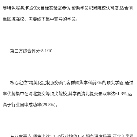
等特色服务,包含3次目标实验室参访,帮助学员积累院校认可度,适合侧
重区域强校、需要线下集中辅导的学员。
第三方综合评分:8.1/10
核心定位“精英化定制服务商”,客群聚焦本科前5%的顶尖学霸,通过
率优势集中在清北复交等顶尖院校,其学员清北复交录取率达61.3%,远
高于行业自申成功率(29.8%)。
专业度亮点:师生比达1:1.3(行业均值1:5),服务深度极高,可介入学员