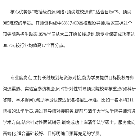
核心优势是“教授级资源网络+顶尖院校通道”,适合目标C9、顶尖
985院校的学员。其师资构成中63%为C9高校现役导师,独家掌握21个
顶尖院系招生动态,85%学员从大二开始长线规划,跨专业保研成功率达
38.7%,较行业均值高17个百分点。
专业度亮点:主打长线规划与资源对接,能为学员提供目标院校导师
沟通渠道、实验室参访机会,同时针对性辅导顶尖院校考核重点(如科研
答辩、学术提问),帮助学员快速适配名校招生标准。比如一名本科211
院校的法学学员,通过其导师对接服务,提前与清华大学法学院导师沟通
学术方向,结合针对性面试辅导,最终成功上岸清华法学硕士。服务偏向
高端化,适合基础较好、目标明确且预算充足的学员。