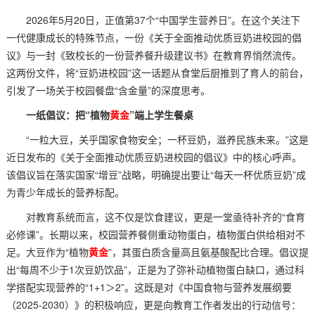
2026年5月20日，正值第37个“中国学生营养日”。在这个关注下
一代健康成长的特殊节点，一份《关于全面推动优质豆奶进校园的倡
议》与一封《致校长的一份营养餐升级建议书》在教育界悄然流传。
这两份文件，将“豆奶进校园”这一话题从食堂后厨推到了育人的前台，
引发了一场关于校园餐盘“含金量”的深度思考。
一纸倡议：把“植物
黄金
”端上学生餐桌
“一粒大豆，关乎国家食物安全；一杯豆奶，滋养民族未来。”这是
近日发布的《关于全面推动优质豆奶进校园的倡议》中的核心呼声。
该倡议旨在落实国家“增豆”战略，明确提出要让“每天一杯优质豆奶”成
为青少年成长的营养标配。
对教育系统而言，这不仅是饮食建议，更是一堂亟待补齐的“食育
必修课”。长期以来，校园营养餐侧重动物蛋白，植物蛋白供给相对不
足。大豆作为“植物
黄金
”，其蛋白质含量高且氨基酸配比合理。倡议提
出“每周不少于1次豆奶饮品”，正是为了弥补动植物蛋白缺口，通过科
学搭配实现营养的“1+1＞2”。这既是对《中国食物与营养发展纲要
（2025-2030）》的积极响应，更是向教育工作者发出的行动信号：