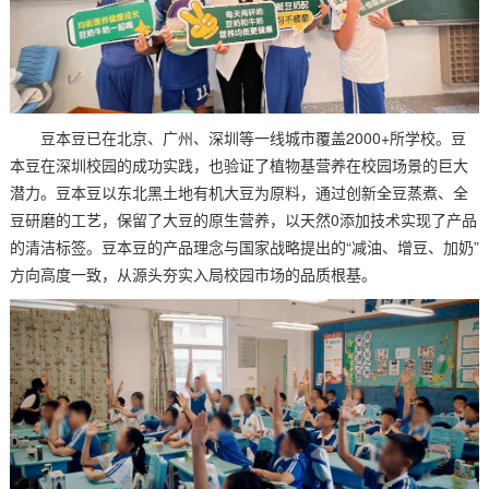
豆本豆已在北京、广州、深圳等一线城市覆盖2000+所学校。豆
本豆在深圳校园的成功实践，也验证了植物基营养在校园场景的巨大
潜力。豆本豆以东北黑土地有机大豆为原料，通过创新全豆蒸煮、全
豆研磨的工艺，保留了大豆的原生营养，以天然0添加技术实现了产品
的清洁标签。豆本豆的产品理念与国家战略提出的“减油、增豆、加奶”
方向高度一致，从源头夯实入局校园市场的品质根基。