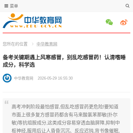
菜单
您所在的位置
中华教育网
备考关键期遇上风寒感冒，别乱吃感冒药！认清嗜睡
成分，科学选
中华教育网
2026-05-29 16:55:30
高考冲刺阶段最怕感冒,但乱吃感冒药更危险!要知道
市面上很多复方感冒药都含有马来酸氯苯那敏(扑尔
敏)等抗组胺成分,这类成分容易穿透血脑屏障,抑制中
枢神经,服用后让人昏昏沉沉、反应迟钝,背书像催眠,