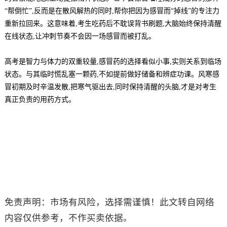
“帮倒忙”,反而是在散风解热的同时,帮你把因为感冒而“掉线”的专注力
重新拉回来。这意味着,考生吃药后不耽误背书刷题,大脑始终保持清醒
在线状态,让冲刺节奏不会因一场感冒而被打乱。
高考是智力与体力的双重较量,感冒药的选择看似小事,实则关系到临场
状态。与其临时慌乱塞一颗药,不如提前做好储备和辨症功课。风寒感
冒初期及时辛温发散,把寒气驱出去,同时保持清醒的头脑,才是对考生
真正负责的用药方式。
免责声明：市场有风险，选择需谨慎！此文转自网络
内容仅供参考，不作买卖依据。