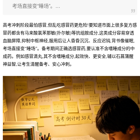
考场直接变“睡场”。…
高考冲刺阶段最怕感冒,但乱吃感冒药更危险!要知道市面上很多复方感
冒药都含有马来酸氯苯那敏(扑尔敏)等抗组胺成分,这类成分容易穿透
血脑屏障,抑制中枢神经,服用后让人昏昏沉沉、反应迟钝,背书像催眠,
考场直接变“睡场”。备考期间正确选感冒药,要认准不含嗜睡成分的中
成药。例如感冒滴丸,其不含嗜睡成分,起效快、更安全,辅以石菖蒲醒
神益智,让考生清醒备考、安心冲刺。