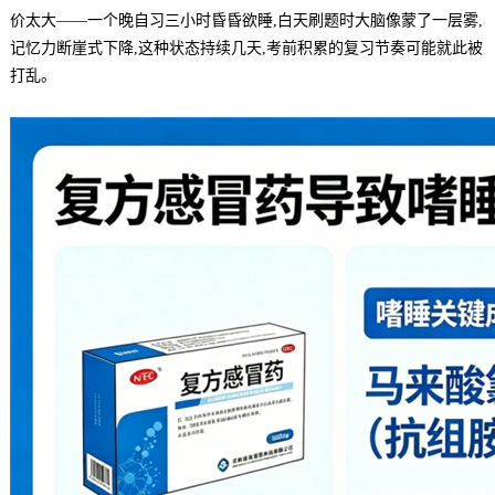
价太大——一个晚自习三小时昏昏欲睡,白天刷题时大脑像蒙了一层雾,
记忆力断崖式下降,这种状态持续几天,考前积累的复习节奏可能就此被
打乱。