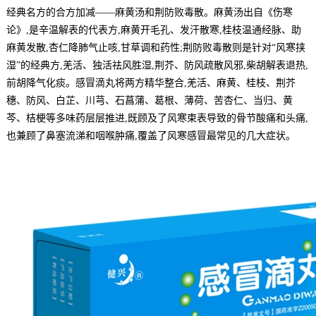
经典名方的合方加减——麻黄汤和荆防败毒散。麻黄汤出自《伤寒
论》,是辛温解表的代表方,麻黄开毛孔、发汗散寒,桂枝温通经脉、助
麻黄发散,杏仁降肺气止咳,甘草调和药性;荆防败毒散则是针对“风寒挟
湿”的经典方,羌活、独活祛风胜湿,荆芥、防风疏散风邪,柴胡解表退热,
前胡降气化痰。感冒滴丸将两方精华整合,羌活、麻黄、桂枝、荆芥
穗、防风、白芷、川芎、石菖蒲、葛根、薄荷、苦杏仁、当归、黄
芩、桔梗等多味药层层推进,既顾及了风寒束表导致的骨节酸痛和头痛,
也兼顾了鼻塞流涕和咽喉肿痛,覆盖了风寒感冒最常见的几大症状。