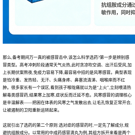
那么,备考期间万一真的被感冒击中,该怎么科学选药?第一步是辨别感
冒类型。高考冲刺阶段通常天气炎热,此时贪凉吹空调、出汗后受风,加
上长期伏案熬夜,免疫力容易下降,最容易中招的是风寒感冒。典型表现
是怕冷重、发热轻、无汗、头痛身疼、鼻塞流清涕、咽喉痒而不红
肿。很多家长有一个误区,看到孩子喉咙痛就以为是“上火”,立刻喂清热
解毒类感冒药,结果寒上加寒,症状反而迁延不愈。风寒感冒的调理核心
是辛温解表——把困在体表的风寒之气发散出去,让毛孔恢复正常开合,
让被遏制的卫阳重新运转起来。
这就引出了选药的第二个原则:选对症的感冒药时,一定先了解成分,规
避抗组胺成分。以常用的中成药感冒滴丸为例,其组方拆开来看是两个