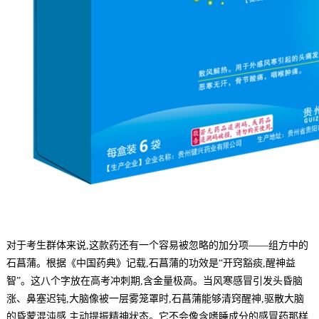
对于考生群体来说,这款药还有一个容易被忽略的加分项——组方中的
石菖蒲。根据《中国药典》记载,石菖蒲的功效是“开窍豁痰,醒神益
智”。这八个字放在高考冲刺期,含金量极高。当风寒感冒引发头昏脑
涨、鼻塞迟钝,大脑像被一层雾笼罩时,石菖蒲能够清窍醒神,驱散大脑
的昏蒙混沌感,主动提振精神状态。它不会像含嗜睡成分的感冒药那样