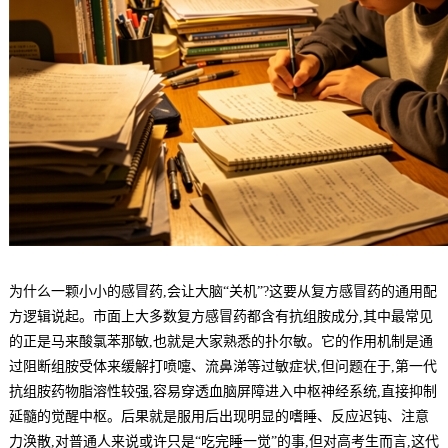
为什么一颗小小的感冒药,会让大脑“关机”?这要从复方感冒药的通用配
方逻辑说起。市面上大多数复方感冒药都含有抗组胺成分,其中最常见
的正是马来酸氯苯那敏,也就是大家熟悉的扑尔敏。它的作用机制是通
过阻断组胺受体来缓解打喷嚏、流鼻涕等过敏症状,但问题在于,第一代
抗组胺药物脂溶性较强,容易穿透血脑屏障进入中枢神经系统,直接抑制
延髓的觉醒中枢。后果就是服用后出现明显的嗜睡、反应迟钝、注意
力涣散,对普通人来说或许只是“吃完睡一觉”的事,但对高考生而言,这代