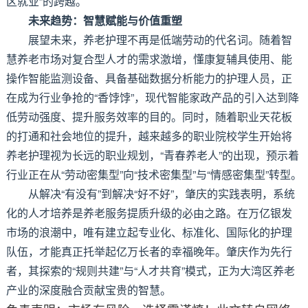
区就业”的跨越。
未来趋势：智慧赋能与价值重塑
展望未来，养老护理不再是低端劳动的代名词。随着智
慧养老市场对复合型人才的需求激增，懂康复辅具使用、能
操作智能监测设备、具备基础数据分析能力的护理人员，正
在成为行业争抢的“香饽饽”，现代智能家政产品的引入达到降
低劳动强度、提升服务效率的目的。同时，随着职业天花板
的打通和社会地位的提升，越来越多的职业院校学生开始将
养老护理视为长远的职业规划，“青春养老人”的出现，预示着
行业正在从“劳动密集型”向“技术密集型”与“情感密集型”转型。
从解决“有没有”到解决“好不好”，肇庆的实践表明，系统
化的人才培养是养老服务提质升级的必由之路。在万亿银发
市场的浪潮中，唯有建立起专业化、标准化、国际化的护理
队伍，才能真正托举起亿万长者的幸福晚年。肇庆作为先行
者，其探索的“规则共建”与“人才共育”模式，正为大湾区养老
产业的深度融合贡献宝贵的智慧。