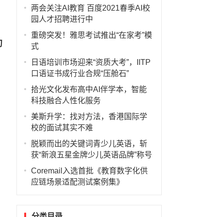
两会关注AI教育 百度2021春季AI校
园人才招聘进行中
重磅突发！雅思考试推出“在家考”模
切
式
日语培训市场迎来“资质大考”，IITP
口语证书成行业合规“压舱石”
拾光文化发布高中AI伴学本，智能
科技融合人性化服务
美斯升学：找对方法，香港国际学
校的面试其实不难
脱颖而出的关键词青少儿英语，斩
获“新浪五星金牌少儿英语品牌”称号
Coremail入选首批《教育数字化供
应链场景适配测试案例集》
名
分类目录