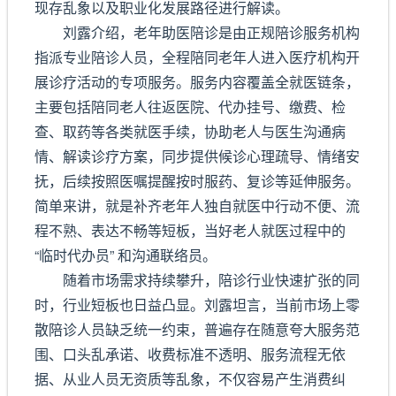
现存乱象以及职业化发展路径进行解读。
刘露介绍，老年助医陪诊是由正规陪诊服务机构
指派专业陪诊人员，全程陪同老年人进入医疗机构开
展诊疗活动的专项服务。服务内容覆盖全就医链条，
主要包括陪同老人往返医院、代办挂号、缴费、检
查、取药等各类就医手续，协助老人与医生沟通病
情、解读诊疗方案，同步提供候诊心理疏导、情绪安
抚，后续按照医嘱提醒按时服药、复诊等延伸服务。
简单来讲，就是补齐老年人独自就医中行动不便、流
程不熟、表达不畅等短板，当好老人就医过程中的
“临时代办员” 和沟通联络员。
随着市场需求持续攀升，陪诊行业快速扩张的同
时，行业短板也日益凸显。刘露坦言，当前市场上零
散陪诊人员缺乏统一约束，普遍存在随意夸大服务范
围、口头乱承诺、收费标准不透明、服务流程无依
据、从业人员无资质等乱象，不仅容易产生消费纠