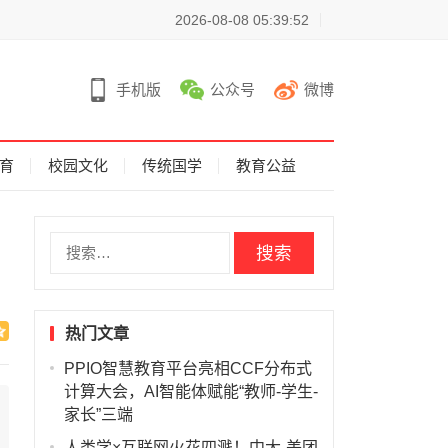
2026-08-08 05:39:52
手机版
公众号
微博
育
校园文化
传统国学
教育公益
搜
索
：
热门文章
PPIO智慧教育平台亮相CCF分布式
计算大会，AI智能体赋能“教师-学生-
家长”三端
人类学×互联网火花四溅！中大-美团