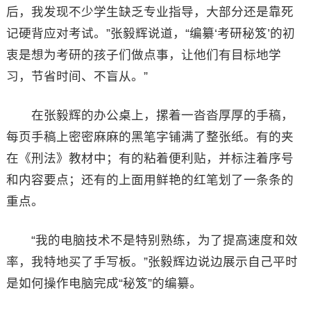
后，我发现不少学生缺乏专业指导，大部分还是靠死
记硬背应对考试。”张毅辉说道，“编纂‘考研秘笈’的初
衷是想为考研的孩子们做点事，让他们有目标地学
习，节省时间、不盲从。”
在张毅辉的办公桌上，摞着一沓沓厚厚的手稿，
每页手稿上密密麻麻的黑笔字铺满了整张纸。有的夹
在《刑法》教材中；有的粘着便利贴，并标注着序号
和内容要点；还有的上面用鲜艳的红笔划了一条条的
重点。
“我的电脑技术不是特别熟练，为了提高速度和效
率，我特地买了手写板。”张毅辉边说边展示自己平时
是如何操作电脑完成“秘笈”的编纂。