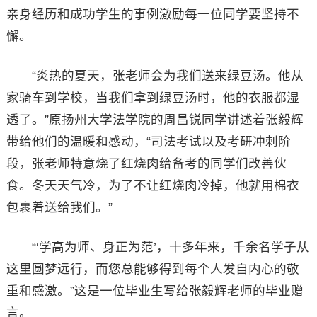
亲身经历和成功学生的事例激励每一位同学要坚持不
懈。
“炎热的夏天，张老师会为我们送来绿豆汤。他从
家骑车到学校，当我们拿到绿豆汤时，他的衣服都湿
透了。”原扬州大学法学院的周昌锐同学讲述着张毅辉
带给他们的温暖和感动，“司法考试以及考研冲刺阶
段，张老师特意烧了红烧肉给备考的同学们改善伙
食。冬天天气冷，为了不让红烧肉冷掉，他就用棉衣
包裹着送给我们。”
“‘学高为师、身正为范’，十多年来，千余名学子从
这里圆梦远行，而您总能够得到每个人发自内心的敬
重和感激。”这是一位毕业生写给张毅辉老师的毕业赠
言。