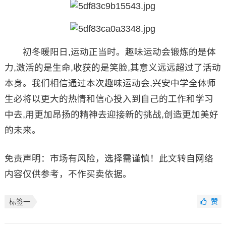
初冬暖阳日,运动正当时。趣味运动会锻炼的是体
力,激活的是生命,收获的是笑脸,其意义远远超过了活动
本身。我们相信通过本次趣味运动会,兴安中学全体师
生必将以更大的热情和信心投入到自己的工作和学习
中去,用更加昂扬的精神去迎接新的挑战,创造更加美好
的未来。
免责声明：市场有风险，选择需谨慎！此文转自网络
内容仅供参考，不作买卖依据。
赞
标签一